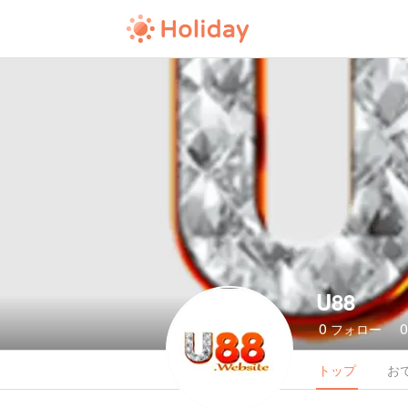
U88
0
フォロー
トップ
お