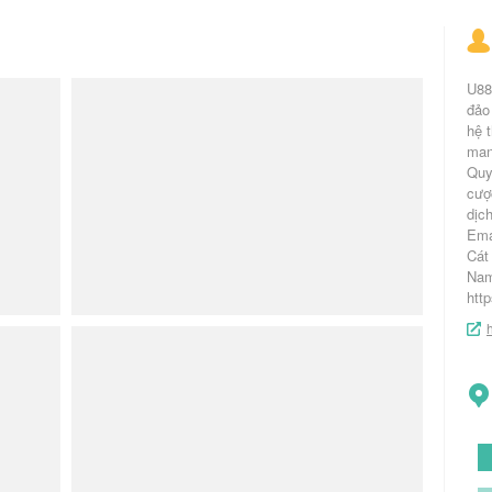
U88
đảo
hệ 
man
Quy
cượ
dịc
Ema
Cát
Nam
http