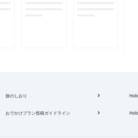
gefor
dummymessagefor
dummymessagefor
tplac
photoreportplac
photoreportplac
eholder
eholder
旅のしおり
Holi
おでかけプラン投稿ガイドライン
Holi