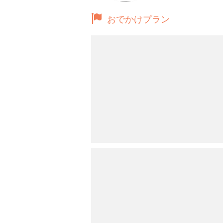
おでかけプラン