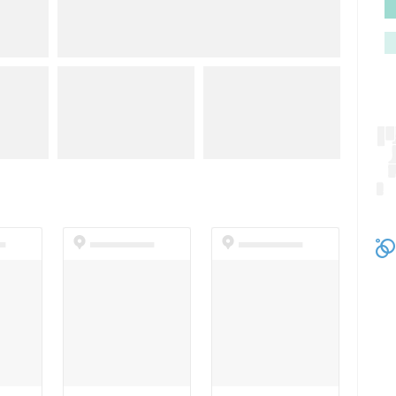
t
dummyspot
dummyspot