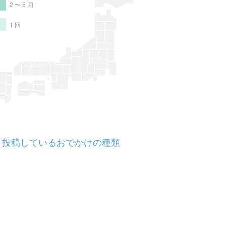
2 〜 5 回
1 回
投稿しているおでかけの種類