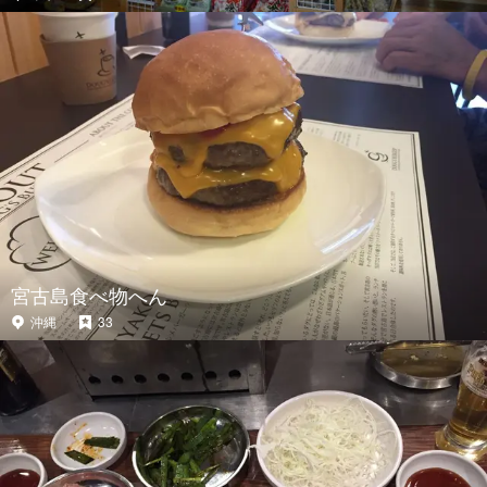
宮古島食べ物へん
沖縄
33