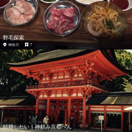
野毛探索
神奈川
7
結婚したい！神頼み京都へん