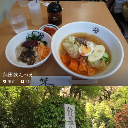
蒲田飲んべえ
東京
16