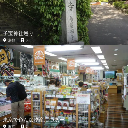
子宝神社巡り
京都
6
東京で色んな物産店つあー
東京
2