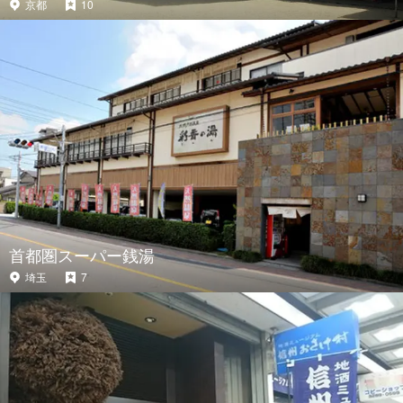
京都
10
首都圏スーパー銭湯
埼玉
7