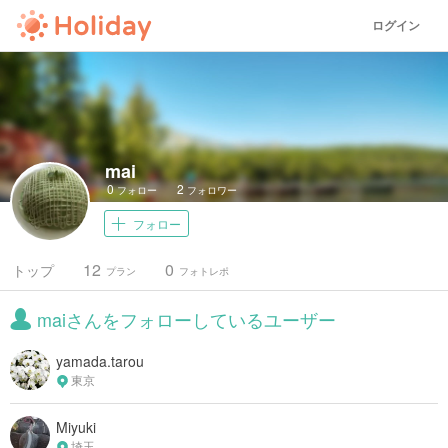
ログイン
mai
0
2
フォロー
フォロワー
フォロー
12
0
トップ
プラン
フォトレポ
maiさんをフォローしているユーザー
yamada.tarou
東京
Miyuki
埼玉