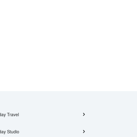
day Travel
day Studio