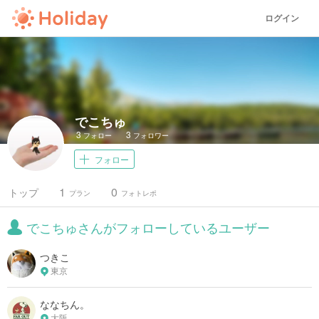
ログイン
でこちゅ
3
3
フォロー
フォロワー
フォロー
1
0
トップ
プラン
フォトレポ
でこちゅさんがフォローしているユーザー
つきこ
東京
ななちん。
大阪