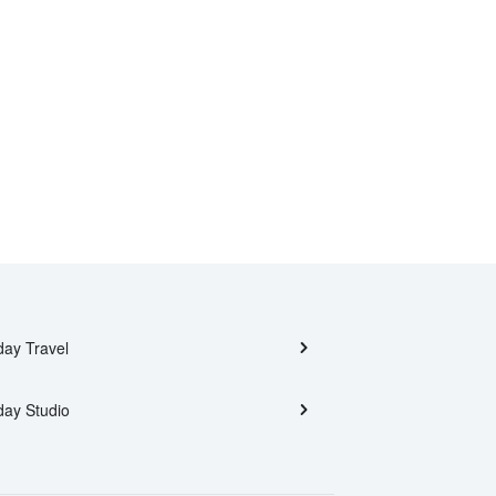
day Travel
day Studio