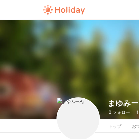
まゆみー
0
フォロー
トップ
お