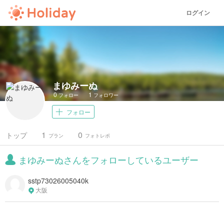
ログイン
まゆみーぬ
0
1
フォロー
フォロワー
フォロー
1
0
トップ
プラン
フォトレポ
まゆみーぬさんをフォローしているユーザー
sstp73026005040k
大阪