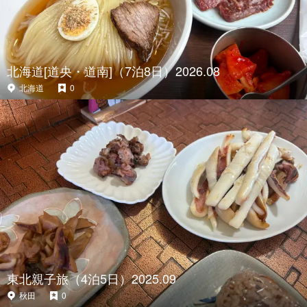
北海道[道央・道南]（7泊8日）2026.08
北海道
0
東北親子旅（4泊5日）2025.09
秋田
0