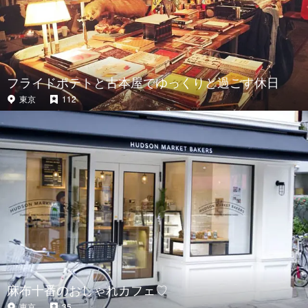
フライドポテトと古本屋でゆっくりと過ごす休日
東京
112
麻布十番のおしゃれカフェ♡
東京
35