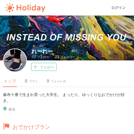
ログイン
れーれー
17
23
フォロー
フォロワー
フォロー
8
9
トップ
プラン
フォトレポ
麻布十番で生まれ育った大学生。 まったり、ゆっくりなおでかけが好
き。
東京
おでかけプラン