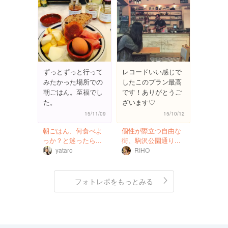
ずっとずっと行って
レコードいい感じで
みたかった場所での
したこのプラン最高
朝ごはん。至福でし
です！ありがとうご
た。
ざいます♡
15/11/09
15/10/12
朝ごはん、何食べよ
個性が際立つ自由な
っか？と迷ったら...
街、駒沢公園通り...
yataro
RIHO
フォトレポをもっとみる