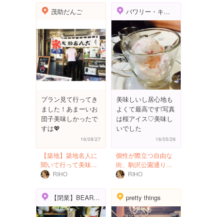
茂助だんご
バワリー・キッチン
プラン見て行ってき
美味しいし居心地も
ました！あまーいお
よくて最高です!写真
団子美味しかったで
は桜アイス♡美味し
すは💖
いでした
16/08/27
16/05/26
【築地】築地名人に
個性が際立つ自由な
聞いて行って美味...
街、駒沢公園通り...
RIHO
RIHO
【閉業】BEARD （ビアード）
pretty things