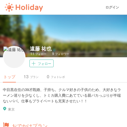
ログイン
遠藤 祐也
11
9
フォロー
フォロワー
フォロー
13
0
トップ
プラン
フォトレポ
中目黒在住の39才既婚、子持ち。クルマ好きの子供のため、大好きなラ
ーメン巡りを少なくし、トミカ購入費にあてている親バカっぷりが半端
ないパパ。仕事もプライベートも充実させたい！！
東京
おでかけプラン