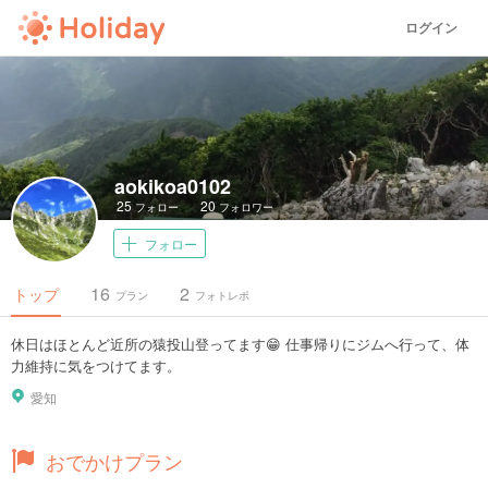
ログイン
aokikoa0102
25
20
フォロー
フォロワー
フォロー
16
2
トップ
プラン
フォトレポ
休日はほとんど近所の猿投山登ってます😁 仕事帰りにジムへ行って、体
力維持に気をつけてます。
愛知
おでかけプラン