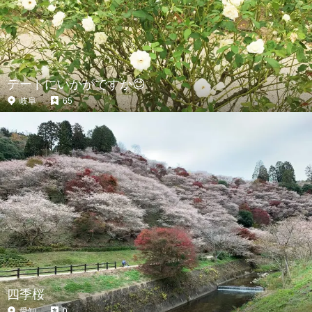
デートにいかがですか😊
岐阜
65
四季桜
愛知
0