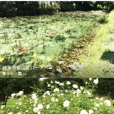
岐阜の紫陽花ロードへ🚙
岐阜
24