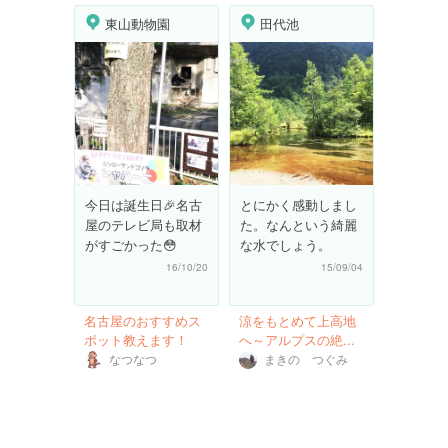
東山動物園
田代池
今日は誕生日🎉名古
とにかく感動しまし
屋のテレビ局も取材
た。なんという綺麗
がすごかった😳
な水でしょう。
16/10/20
15/09/04
名古屋のおすすめス
涼をもとめて上高地
ポット教えます！
へ～アルプスの絶...
なつなつ
まきの つぐみ