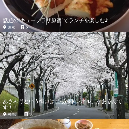
話題の"キュープラザ原宿"でランチを楽しむ♪
東京
5
あざみ野という街には「桜のトンネル」があるんで
す！！！
神奈川
36