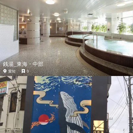
銭湯_東海・中部
愛知
0