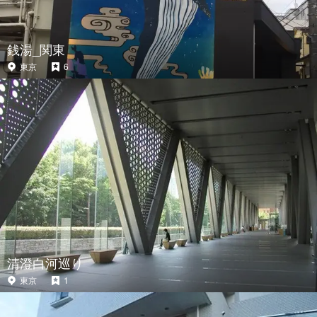
銭湯_関東
東京
6
清澄白河巡り
東京
1