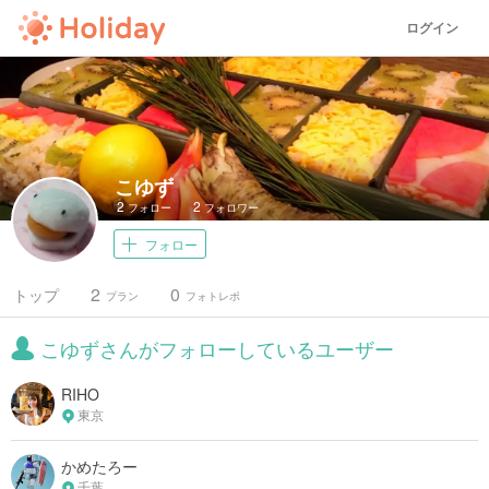
ログイン
こゆず
2
2
フォロー
フォロワー
フォロー
2
0
トップ
プラン
フォトレポ
こゆずさんがフォローしているユーザー
RIHO
東京
かめたろー
千葉