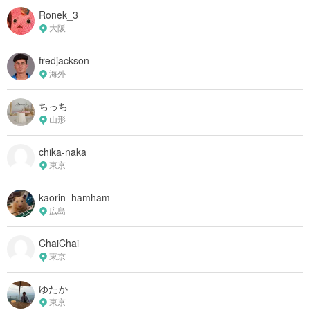
Ronek_3
大阪
fredjackson
海外
ちっち
山形
chika-naka
東京
kaorin_hamham
広島
ChaiChai
東京
ゆたか
東京