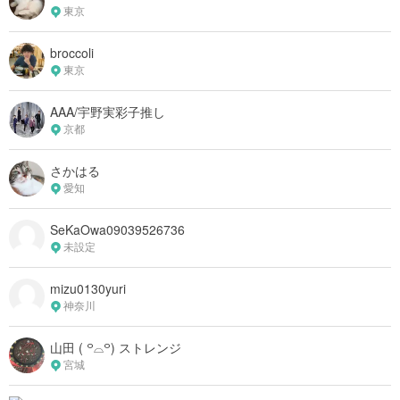
東京
broccoli
東京
AAA/宇野実彩子推し
京都
さかはる
愛知
SeKaOwa09039526736
未設定
mizu0130yuri
神奈川
山田 ( ꒪⌓꒪) ストレンジ
宮城