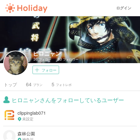
ログイン
ヒロニャン
36
80
フォロー
フォロワー
フォロー
64
5
トップ
プラン
フォトレポ
ヒロニャンさんをフォローしているユーザー
clippinglab071
未設定
森林公園
神奈川