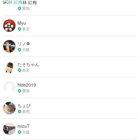
林 紅梅
愛知
Myu
東京
リノ❁
大阪
たそちゃん
奈良
hide2019
愛知
ちょび
群馬
mizuT
大阪