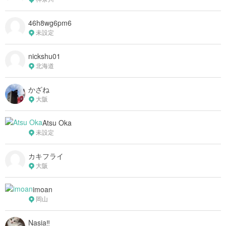
46h8wg6pm6
未設定
nickshu01
北海道
かざね
大阪
Atsu Oka
未設定
カキフライ
大阪
imoan
岡山
Nasia‼︎