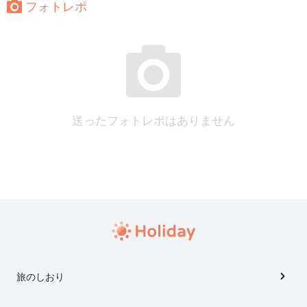
フォトレポ
送ったフォトレポはありません
旅のしおり