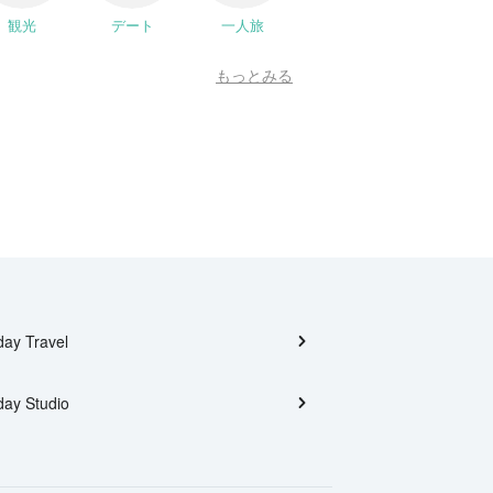
観光
デート
一人旅
もっとみる
day Travel
day Studio