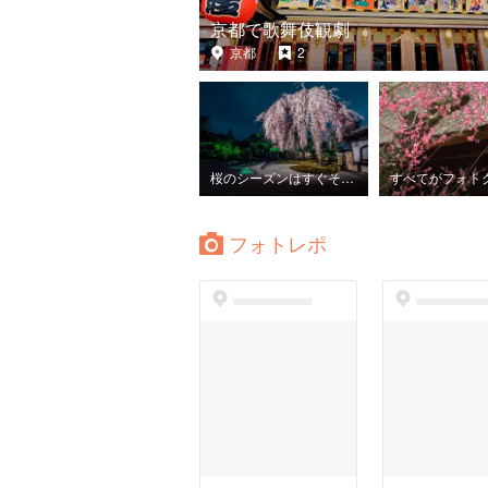
京都で歌舞伎観劇
京都
2
桜のシーズンはすぐそこ、今から押さえて置きたいスポット
フォトレポ
dummyspot
dummyspo