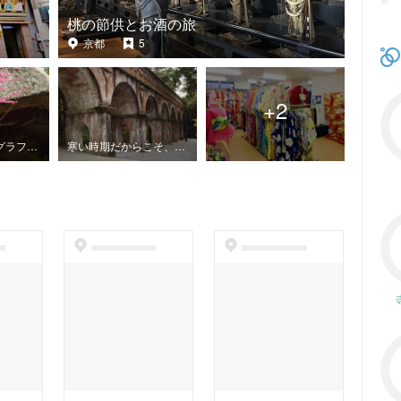
桃の節供とお酒の旅
京都
5
+
2
すべてがフォトグラフィ奈良公園
寒い時期だからこそ、京都フォトジェニック満喫旅
t
dummyspot
dummyspot