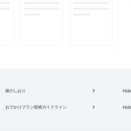
gefor
dummymessagefor
dummymessagefor
tplac
photoreportplac
photoreportplac
eholder
eholder
旅のしおり
Holi
おでかけプラン投稿ガイドライン
Holi