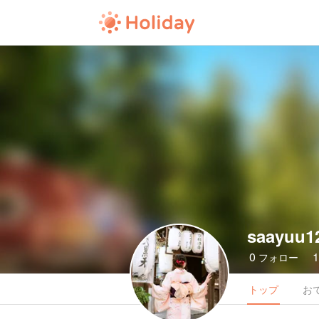
saayuu1
0
フォロー
トップ
お