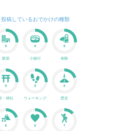
投稿しているおでかけの種類
9
9
9
散策
小旅行
体験
9
9
8
寺・神社
ウォーキング
歴史
8
8
7