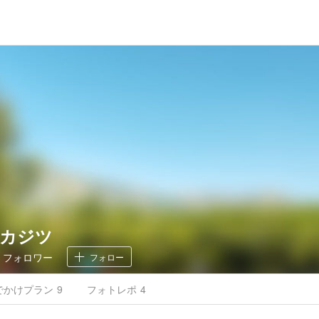
カジツ
7
フォロワー
フォロー
でかけ
プラン
9
フォトレポ
4