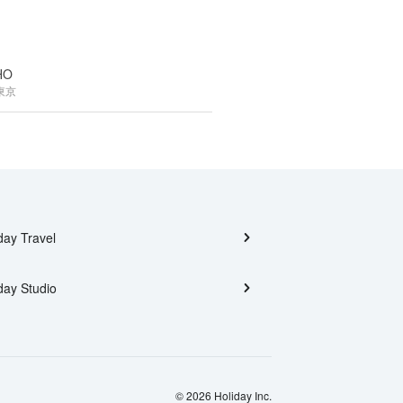
HO
東京
day Travel
day Studio
© 2026 Holiday Inc.