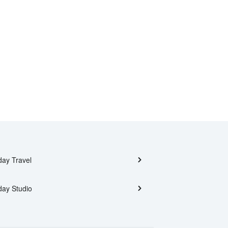
day Travel
day Studio