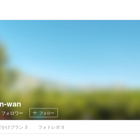
n-wan
5
フォロワー
フォロー
でかけ
プラン
3
フォトレポ
0