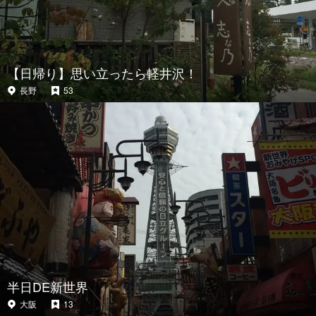
【日帰り】思い立ったら軽井沢！
長野
53
半日DE新世界
大阪
13