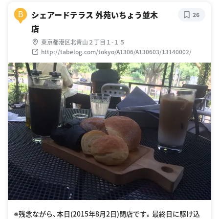
シェアードテラス 外苑いちょう並木
B
26
店
東京都港区北青山２丁目１-１５
http://tabelog.com/tokyo/A1306/A130603/13140002/
※残念ながら、本日(2015年8月2日)閉店です。最終日に駆け込