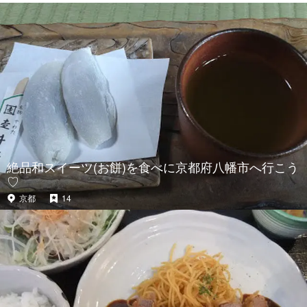
絶品和スイーツ(お餅)を食べに京都府八幡市へ行こう
♡
京都
14