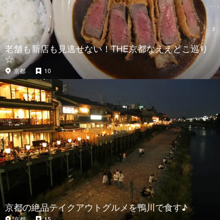
老舗も新店も見逃せない！THE京都なええとこ巡り
☆
京都
10
京都の絶品テイクアウトグルメを鴨川で食す♪
京都
15