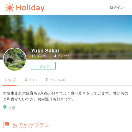
ログイン
Yuko Sakai
18
4
フォロー
フォロワー
フォロー
4
0
トップ
プラン
フォトレポ
大阪生まれ大阪育ち♪京都が好きでよく食べ歩きをしています。甘いもの
と和食がだいすき。お寺巡りも好きです。
京都
おでかけプラン