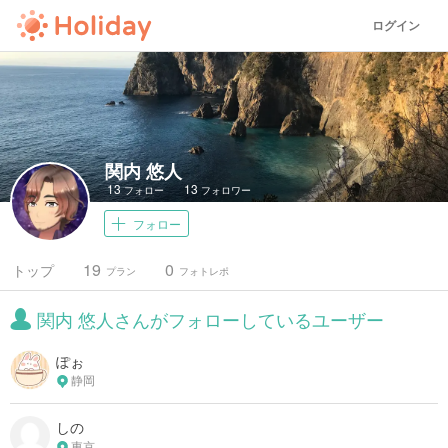
ログイン
関内 悠人
13
13
フォロー
フォロワー
フォロー
19
0
トップ
プラン
フォトレポ
関内 悠人さんがフォローしているユーザー
ぽぉ
静岡
しの
東京