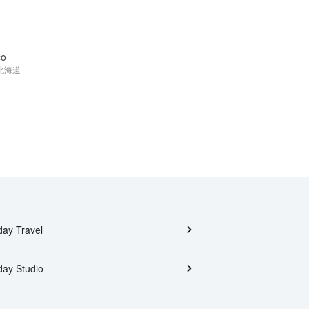
co
北海道
day Travel
day Studio