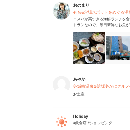
おのまり
有名&穴場スポットをめぐる湯
コスパが高すぎる海鮮ランチを食
トランなので、毎日新鮮なお魚が
あやか
🥳城崎温泉♨️浜坂冬かにグルメ
お土産ー
Holiday
#飲食店 #ショッピング