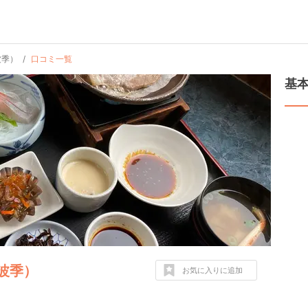
波季）
口コミ一覧
基
味波季）
お気に入りに追加