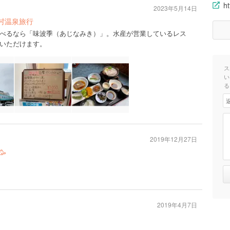
h
2023年5月14日
村温泉旅行
べるなら「味波季（あじなみき）」。水産が営業しているレス
いただけます。
ス
い
る
2019年12月27日
🥳
2019年4月7日