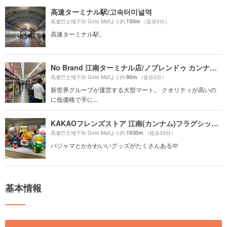
高速ターミナル駅/고속터미널역
150m
高速巴士地下街 Goto Mallより約
（徒歩3分）
高速ターミナル駅。
No Brand 江南ターミナル店/ノブレンドゥ カンナムトミノルジョム/노브랜드 강남터미널점
90m
高速巴士地下街 Goto Mallより約
（徒歩2分）
新世界グループが運営する大型マート。 クオリティが高いの
に低価格で手に...
KAKAOフレンズストア 江南(カンナム)フラグシップストア/카카오프렌즈스토어 강남플래그십스토어
1930m
高速巴士地下街 Goto Mallより約
（徒歩33分）
パジャマとかかわいいグッズがたくさんある🫶
基本情報