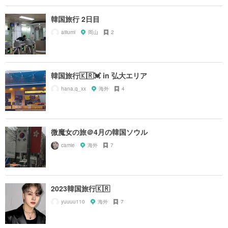
韓国旅行 2日目
aiiiumi
岡山
2
韓国旅行🇰🇷💓 in 弘大エリア
hana.q_xx
海外
4
微魔女の旅＠4月の韓国ソウル
camie
海外
7
2023韓国旅行🇰🇷
yuuuu110
海外
7