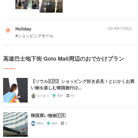
Holiday
2019年7月8日
#ショッピングモール
高速巴士地下街 Goto Mall周辺のおでかけプラン
【ソウル🇰🇷】ショッピング好き必見！とにかくお買
い物を楽しむ韓国旅行(2...
おのまり
海外
45
韓国買い物旅🇰🇷
Miho
海外
5