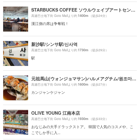
STARBUCKS COFFEE ソウルウェイブアートセンター店
1400m
高速巴士地下街 Goto Mallより約
（徒歩24分）
漢江側の席は争奪戦！
新沙駅/シンサ駅/신사역
1730m
高速巴士地下街 Goto Mallより約
（徒歩29分）
駅
元祖馬山(ウォンジョマサン)ハルメアグチム/원조마산할매아구찜
1600m
高速巴士地下街 Goto Mallより約
（徒歩27分）
カンジャンケジャン
OLIVE YOUNG 江南本店
1930m
高速巴士地下街 Goto Mallより約
（徒歩33分）
おなじみの大手ドラックストア。 韓国で人気のコスメや、こ
こでしか手に入...