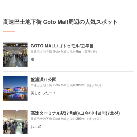
高速巴士地下街 Goto Mall周辺の人気スポット
GOTO MALL/ゴトゥモル/고투몰
0m
高速巴士地下街 Goto Mallより約
（徒歩1分）
服
盤浦漢江公園
920m
高速巴士地下街 Goto Mallより約
（徒歩16分）
美しかったー！
高速ターミナル駅(7号線)/고속터미널역(7호선)
290m
高速巴士地下街 Goto Mallより約
（徒歩5分）
お土産