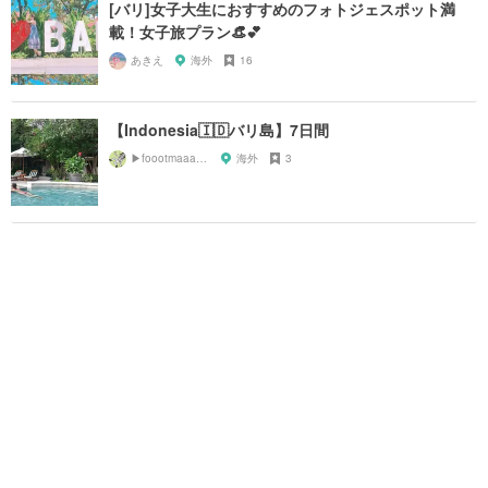
[バリ]女子大生におすすめのフォトジェスポット満
載！女子旅プラン👒💕
あきえ
海外
16
【Indonesia🇮🇩バリ島】7日間
▶︎foootmaaark◀︎
海外
3