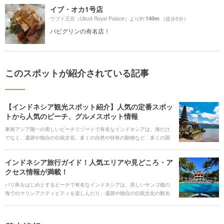
イブ・オカ1号店
140m
ウブド王宮（Ubud Royal Palace）より約
（徒歩3分）
バビグリンの有名店！
このスポットが紹介されている記事
【インドネシア観光スポット紹介】人気の定番スポッ
トから人気のビーチ、グルメスポット情報
東南アジア随一の美しいビーチリゾートで有名なインドネシアは、海だけ
でなく、遺跡や独自の伝統文化、多くの自然や特有の動物など、多くの国
から幅広い年代の観光客が訪れる場所です。リピーターも多く、東南アジ
アでもトップクラスの人気の観光地です。 インドネシア旅行に役立つ人気
インドネシア旅行ガイド！人気エリアや見どころ・ア
観光スポット、おすすめホテル、インドネシア料理を堪能できるレストラ
クセス情報が満載！
ンなど、旅行に役立つ情報をご紹介します。
バリ島をはじめとするビーチで有名なインドネシアは、美しいサンゴ礁の
海でのマリンアクティビティを楽しんだり、遺跡や独自の伝統文化の観光
など、多くの見どころがあります。インドネシアを旅行するならぜひ知っ
ておきたい人気観光スポット、まだ知られていない穴場スポット、秘境の
ビーチまで、インドネシア旅行に役立つ情報を紹介します。