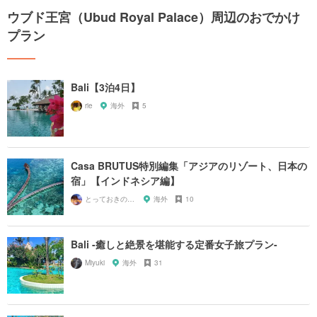
ウブド王宮（Ubud Royal Palace）周辺のおでかけ
プラン
Bali【3泊4日】
rie
海外
5
Casa BRUTUS特別編集「アジアのリゾート、日本の
宿」【インドネシア編】
とっておきの宿探し
海外
10
Bali -癒しと絶景を堪能する定番女子旅プラン-
Miyuki
海外
31