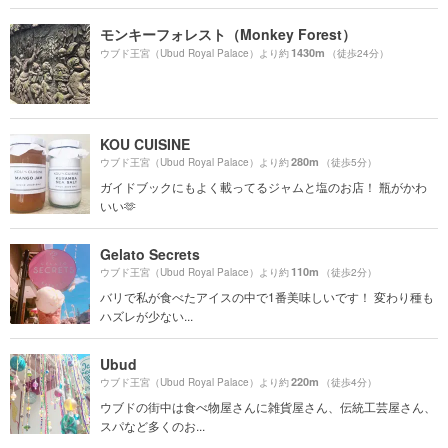
モンキーフォレスト（Monkey Forest）
1430m
ウブド王宮（Ubud Royal Palace）より約
（徒歩24分）
KOU CUISINE
280m
ウブド王宮（Ubud Royal Palace）より約
（徒歩5分）
ガイドブックにもよく載ってるジャムと塩のお店！ 瓶がかわ
いい🫶
Gelato Secrets
110m
ウブド王宮（Ubud Royal Palace）より約
（徒歩2分）
バリで私が食べたアイスの中で1番美味しいです！ 変わり種も
ハズレが少ない...
Ubud
220m
ウブド王宮（Ubud Royal Palace）より約
（徒歩4分）
ウブドの街中は食べ物屋さんに雑貨屋さん、伝統工芸屋さん、
スパなど多くのお...