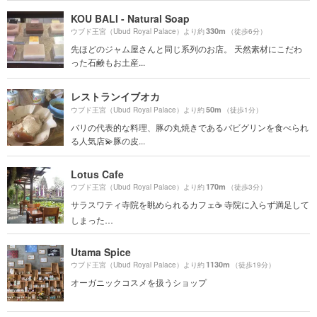
KOU BALI - Natural Soap
330m
ウブド王宮（Ubud Royal Palace）より約
（徒歩6分）
先ほどのジャム屋さんと同じ系列のお店。 天然素材にこだわ
った石鹸もお土産...
レストランイブオカ
50m
ウブド王宮（Ubud Royal Palace）より約
（徒歩1分）
バリの代表的な料理、豚の丸焼きであるバビグリンを食べられ
る人気店💫豚の皮...
Lotus Cafe
170m
ウブド王宮（Ubud Royal Palace）より約
（徒歩3分）
サラスワティ寺院を眺められるカフェ☕️ 寺院に入らず満足して
しまった…
Utama Spice
1130m
ウブド王宮（Ubud Royal Palace）より約
（徒歩19分）
オーガニックコスメを扱うショップ