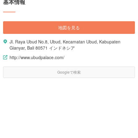
基本情報
地図を見る
Jl. Raya Ubud No.8, Ubud, Kecamatan Ubud, Kabupaten
Gianyar, Bali 80571 インドネシア
http://www.ubudpalace.com/
Googleで検索