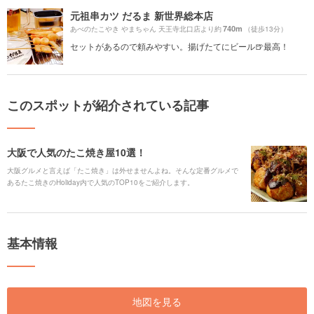
元祖串カツ だるま 新世界総本店
740m
あべのたこやき やまちゃん 天王寺北口店より約
（徒歩13分）
セットがあるので頼みやすい。揚げたてにビール🍺最高！
このスポットが紹介されている記事
大阪で人気のたこ焼き屋10選！
大阪グルメと言えば「たこ焼き」は外せませんよね。そんな定番グルメで
あるたこ焼きのHoliday内で人気のTOP10をご紹介します。
基本情報
地図を見る