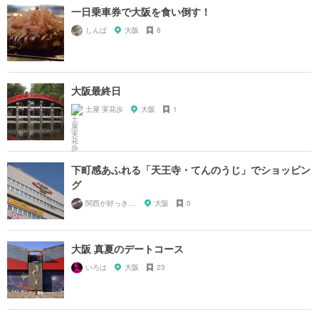
一日乗車券で大阪を食い倒す！
しんば
大阪
8
大阪最終日
土屋 実花歩
大阪
1
下町感あふれる「天王寺・てんのうじ」でショッピン
グ
関西が好っきゃねん
大阪
0
大阪 真夏のデートコース
いろは
大阪
23