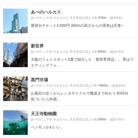
あべのハルカス
310m
あべのたこやき やまちゃん 天王寺北口店より約
（徒歩6分）
展望台チケット2,000円 300mの高さからの景色は圧巻✨
新世界
840m
あべのたこやき やまちゃん 天王寺北口店より約
（徒歩14分）
大阪のフォトスポット5選で紹介した「新世界周辺」。 実はウ
エディングフォ...
黒門市場
1960m
あべのたこやき やまちゃん 天王寺北口店より約
（徒歩33分）
お風呂の近くからレンタサイクルで難波まで向かう 約45分
気づいたら外国...
天王寺動物園
590m
あべのたこやき やまちゃん 天王寺北口店より約
（徒歩10分）
ペンギンかわいい。