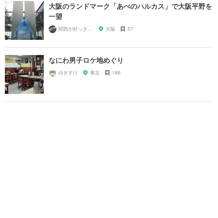
大阪のランドマーク「あべのハルカス」で大阪平野を
一望
関西が好っきゃねん
大阪
57
なにわ男子ロケ地めぐり
ゆきすけ
東京
186