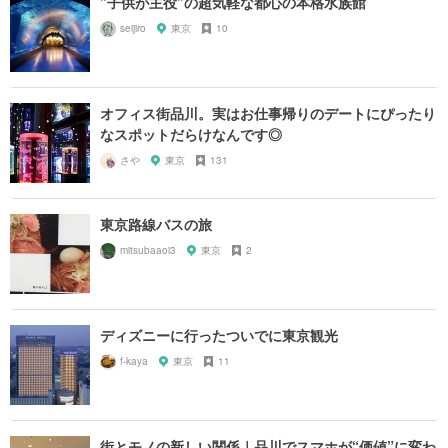
”子供が主役”の超気軽な都心の本格水族館
seijiro
東京
10
オフィス街品川。実はお仕事帰りのデートにぴったり
なスポットだらけなんです◎
さや
東京
131
東京路線バスの旅
mitsubaaoi3
東京
2
ディズニーに行ったついでに東京観光
f-kaya
東京
11
街とモノの新しい関係｜品川でスマホが“価値”に変わ