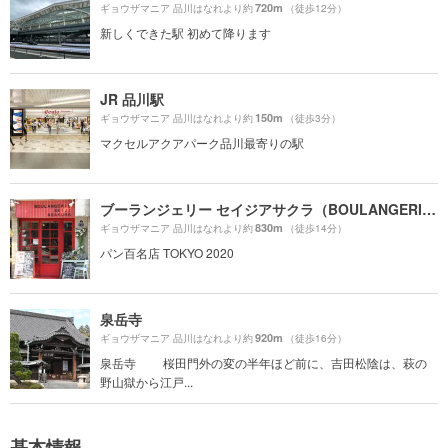
720m
ギョウザマニア 品川はなれより約
（徒歩12分）
新しくできた駅 初めて降ります
JR 品川駅
150m
ギョウザマニア 品川はなれより約
（徒歩3分）
マクセルアクアパーク品川最寄りの駅
ブーランジェリー セイジアサクラ（BOULANGERIE SEIJI ASAKURA）
830m
ギョウザマニア 品川はなれより約
（徒歩14分）
パン百名店 TOKYO 2020
泉岳寺
920m
ギョウザマニア 品川はなれより約
（徒歩16分）
泉岳寺 桜田門外の変の半年ほど前に、吉田松陰は、萩の
野山獄から江戸...
基本情報