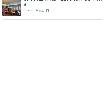
る
rinrin
東京
0