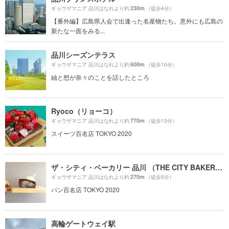
230m
ギョウザマニア 品川はなれより約
（徒歩4分）
【番外編】広島県人会で出逢った名産物たち。意外にも広島の
新たな一面をみる...
品川シーズンテラス
600m
ギョウザマニア 品川はなれより約
（徒歩10分）
紬と想が奈々のことを話したところ
Ryoco（リョーコ）
770m
ギョウザマニア 品川はなれより約
（徒歩13分）
スイーツ百名店 TOKYO 2020
ザ・シティ・ベーカリー 品川 （THE CITY BAKERY）
270m
ギョウザマニア 品川はなれより約
（徒歩5分）
パン百名店 TOKYO 2020
高輪ゲートウェイ駅