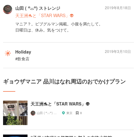
山田 ( ꒪⌓꒪) ストレンジ
2019年8月18日
天王洲🐬と「STAR WARS」👽
マニア？。ビブグルマン掲載。小腹を満たして。
日曜日は、休み。気をつけて。
Holiday
2019年3月10日
#飲食店
ギョウザマニア 品川はなれ周辺のおでかけプラン
天王洲🐬と「STAR WARS」👽
山田 ( ꒪⌓꒪) ストレンジ
東京
8