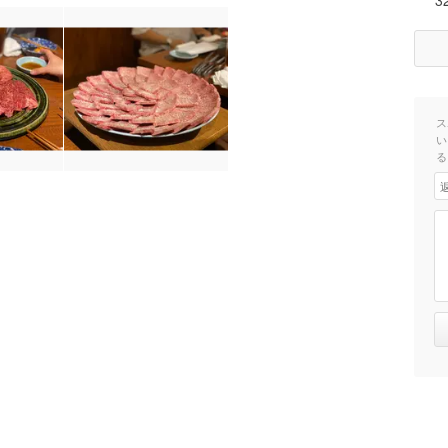
3
ス
い
る