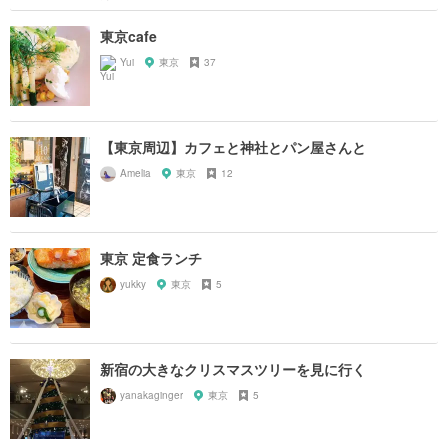
東京cafe
Yui
東京
37
【東京周辺】カフェと神社とパン屋さんと
Amelia
東京
12
東京 定食ランチ
yukky
東京
5
新宿の大きなクリスマスツリーを見に行く
yanakaginger
東京
5