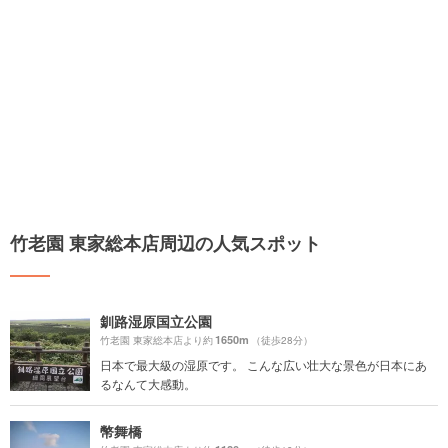
竹老園 東家総本店周辺の人気スポット
釧路湿原国立公園
1650m
竹老園 東家総本店より約
（徒歩28分）
日本で最大級の湿原です。 こんな広い壮大な景色が日本にあ
るなんて大感動。
幣舞橋