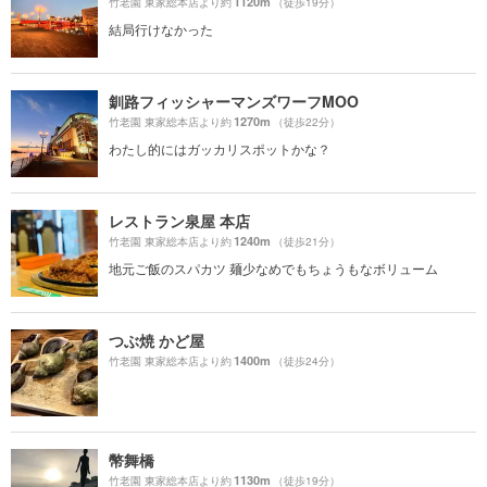
1120m
竹老園 東家総本店より約
（徒歩19分）
結局行けなかった
釧路フィッシャーマンズワーフMOO
1270m
竹老園 東家総本店より約
（徒歩22分）
わたし的にはガッカリスポットかな？
レストラン泉屋 本店
1240m
竹老園 東家総本店より約
（徒歩21分）
地元ご飯のスパカツ 麺少なめでもちょうもなボリューム
つぶ焼 かど屋
1400m
竹老園 東家総本店より約
（徒歩24分）
幣舞橋
1130m
竹老園 東家総本店より約
（徒歩19分）