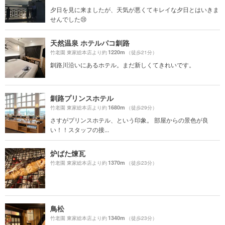
夕日を見に来ましたが、天気が悪くてキレイな夕日とはいきま
せんでした😢
天然温泉 ホテルパコ釧路
1220m
竹老園 東家総本店より約
（徒歩21分）
釧路川沿いにあるホテル。まだ新しくてきれいです。
釧路プリンスホテル
1680m
竹老園 東家総本店より約
（徒歩29分）
さすがプリンスホテル、という印象。 部屋からの景色が良
い！！スタッフの接...
炉ばた煉瓦
1370m
竹老園 東家総本店より約
（徒歩23分）
鳥松
1340m
竹老園 東家総本店より約
（徒歩23分）