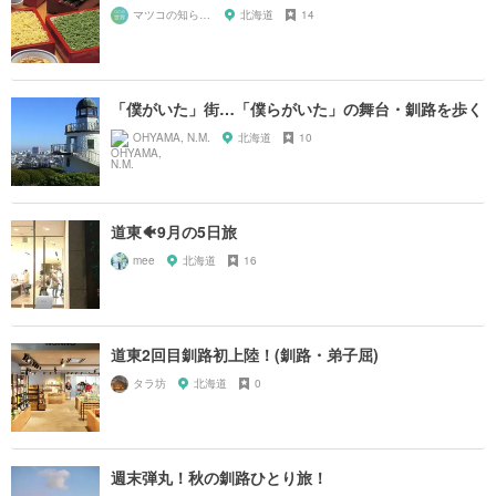
マツコの知らない世界マニア
北海道
14
「僕がいた」街…「僕らがいた」の舞台・釧路を歩く
OHYAMA, N.M.
北海道
10
道東🐠9月の5日旅
mee
北海道
16
道東2回目釧路初上陸！(釧路・弟子屈)
タラ坊
北海道
0
週末弾丸！秋の釧路ひとり旅！