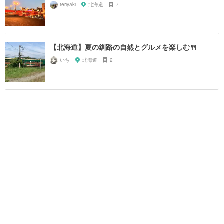
teriyaki
北海道
7
【北海道】夏の釧路の自然とグルメを楽しむ🍴
いち
北海道
2