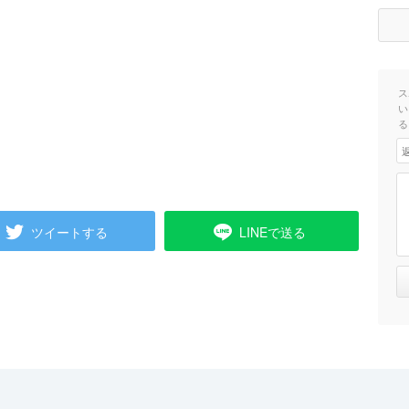
ス
い
る
ツイートする
LINEで送る