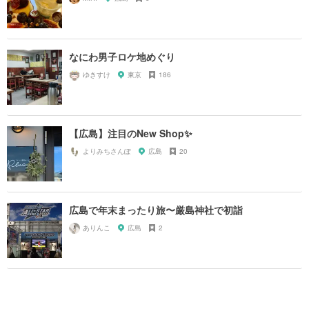
なにわ男子ロケ地めぐり
ゆきすけ
東京
186
【広島】注目のNew Shop✨
よりみちさんぽ
広島
20
広島で年末まったり旅〜厳島神社で初詣
ありんこ
広島
2