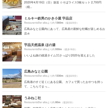
2020年4月19日（日）放送 ☆そばライス3枚セット 2,700円
（税...
ミルキー鉄男のかき小屋 宇品店
1360m
Restaurant&Bar albaより約
（徒歩23分）
広島みなと公園内にあって、広島産の新鮮な牡蠣が楽しめるお
店🦪
宇品天然温泉 ほの湯
930m
Restaurant&Bar albaより約
（徒歩16分）
いいよね旅の銭湯タイム🧖‍♀️さっぱり2020を迎えました
広島みなと公園
1330m
Restaurant&Bar albaより約
（徒歩23分）
広島港のすぐ近くにある公園。 カフェで買ったおやつを持っ
て、こちらでまっ...
うみねこ社
80m
Restaurant&Bar albaより約
（徒歩2分）