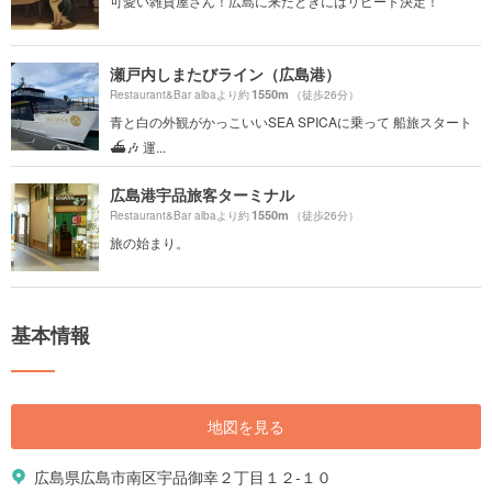
可愛い雑貨屋さん！広島に来たときにはリピート決定！
瀬戸内しまたびライン（広島港）
1550m
Restaurant&Bar albaより約
（徒歩26分）
青と白の外観がかっこいいSEA SPICAに乗って 船旅スタート
⛴🎶 運...
広島港宇品旅客ターミナル
1550m
Restaurant&Bar albaより約
（徒歩26分）
旅の始まり。
基本情報
地図を見る
広島県広島市南区宇品御幸２丁目１２-１０