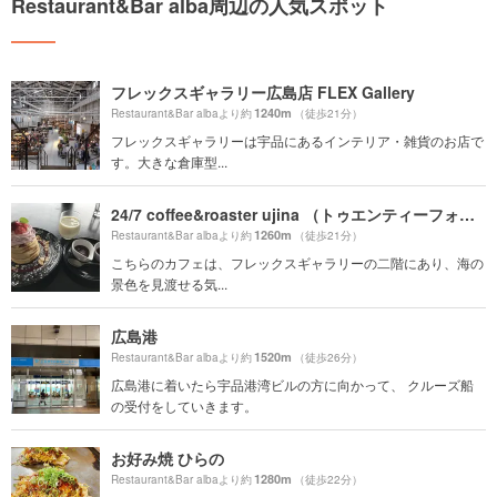
Restaurant&Bar alba周辺の人気スポット
フレックスギャラリー広島店 FLEX Gallery
1240m
Restaurant&Bar albaより約
（徒歩21分）
フレックスギャラリーは宇品にあるインテリア・雑貨のお店で
す。大きな倉庫型...
24/7 coffee&roaster ujina （トゥエンティーフォーセブンコーヒーアンドロースターウジナ）
1260m
Restaurant&Bar albaより約
（徒歩21分）
こちらのカフェは、フレックスギャラリーの二階にあり、海の
景色を見渡せる気...
広島港
1520m
Restaurant&Bar albaより約
（徒歩26分）
広島港に着いたら宇品港湾ビルの方に向かって、 クルーズ船
の受付をしていきます。
お好み焼 ひらの
1280m
Restaurant&Bar albaより約
（徒歩22分）