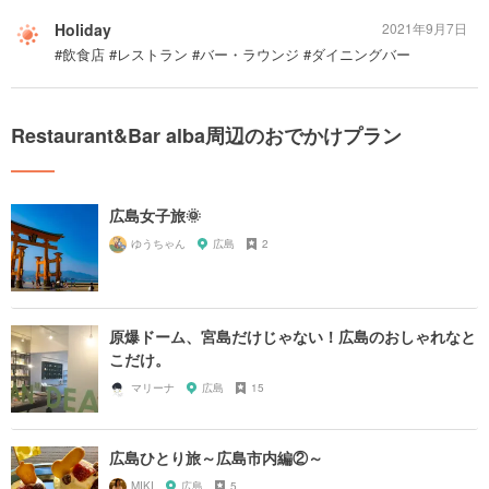
Holiday
2021年9月7日
#飲食店 #レストラン #バー・ラウンジ #ダイニングバー
Restaurant&Bar alba周辺のおでかけプラン
広島女子旅🌞
ゆうちゃん
広島
2
原爆ドーム、宮島だけじゃない！広島のおしゃれなと
こだけ。
マリーナ
広島
15
広島ひとり旅～広島市内編②～
MIKI
広島
5