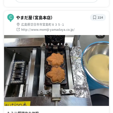
やまだ屋（宮島本店）
C
214
広島県廿日市市宮島町８３５-１
http://www.momiji-yamadaya.co.jp/
もみじ饅頭作り体験