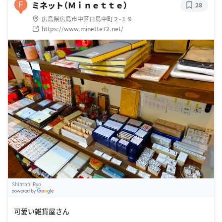
ミネット（Ｍｉｎｅｔｔｅ）
F
28
広島県広島市中区白島中町２-１９
https://www.minette72.net/
Shintani Ryo
G
oogle Places
可愛い雑貨屋さん