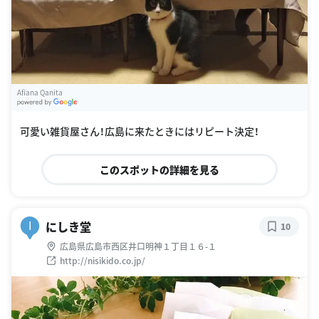
Afiana Qanita
G
oogle Places
可愛い雑貨屋さん！広島に来たときにはリピート決定！
このスポットの詳細を見る
にしき堂
I
10
広島県広島市西区井口明神１丁目１６-１
http://nisikido.co.jp/