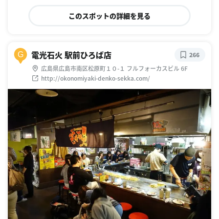
このスポットの詳細を見る
電光石火 駅前ひろば店
G
266
広島県広島市南区松原町１０-１ フルフォーカスビル 6F
http://okonomiyaki-denko-sekka.com/