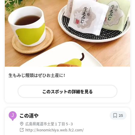
生もみじ饅頭はぜひお土産に！
このスポットの詳細を見る
この道や
J
25
広島県尾道市土堂１丁目５-３
http://konomichiya.web.fc2.com/