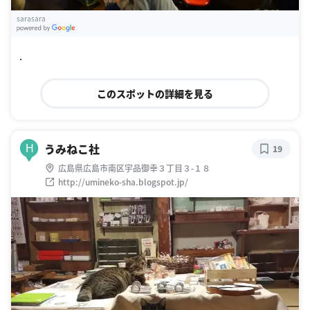
sarasara
G
oogle Places
.
このスポットの詳細を見る
うみねこ社
H
19
広島県広島市南区宇品御幸３丁目３-１８
http://umineko-sha.blogspot.jp/