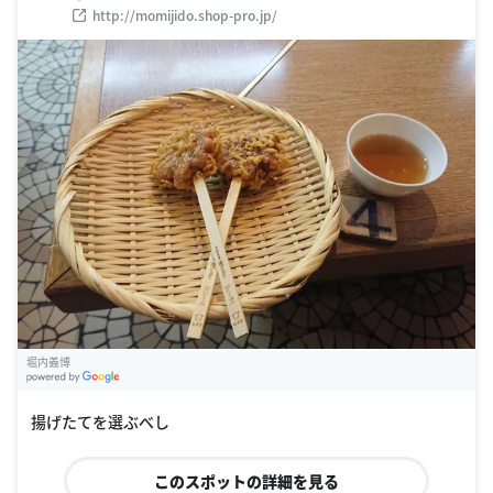
http://momijido.shop-pro.jp/
堀内義博
G
oogle Places
揚げたてを選ぶべし
このスポットの詳細を見る