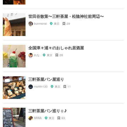
世田谷散策〜三軒茶屋・松陰神社前周辺〜
bunmonsi
東京
29
全国津々浦々のおしゃれ居酒屋
れな
東京
28
三軒茶屋パン屋巡り
moririn130
東京
11
三軒茶屋パン巡り☺︎♪
MIWA
東京
63