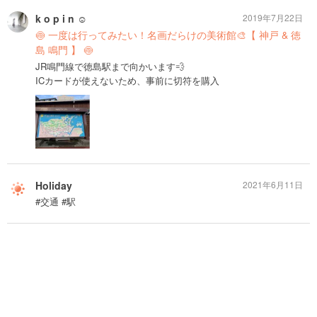
k o p i n ☺︎
2019年7月22日
🍥 一度は行ってみたい！名画だらけの美術館🎨【 神戸 & 徳
島 鳴門 】 🍥
JR鳴門線で徳島駅まで向かいます💨
ICカードが使えないため、事前に切符を購入
Holiday
2021年6月11日
#交通 #駅