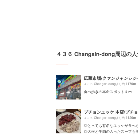
４３６ Changsin-dong周辺
1170m
４３６ Changsin-dongより約
食べ歩きの本命スポット🍢🌭
1120m
４３６ Changsin-dongより約
◎とっても有名なユッケが食べ
◎大根と牛肉の入ったスープも