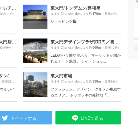
陳玉華ハルメ元祖タッカンマリ/チンオックァハルメ ウォンジョ タッカンマリ/진옥화할매원조닭한마리
東大門/トンデムン/동대문
170m
徒歩11分）
４３６ Changsin-dongより約
（徒歩3分）
ショッピング🛍
現代シティアウトレット 東大門店/현대시티아울렛 동대문점
東大門デザインプラザ(DDP)／동대문디자인플라자
560m
徒歩9分）
４３６ Changsin-dongより約
（徒歩10分）
LEDのバラ園や展示会、マーケットが開か
れるアート施設。 ナイトショッ...
クムテジ食堂/クムテジシッタン/금돼지식당
東大門市場
320m
（徒歩26分）
４３６ Changsin-dongより約
（徒歩6分）
ソウルガイ
ファッション、デザイン、グルメが集結す
.
るエリア。 トッポッキの発祥地「...
ツイートする
LINEで送る