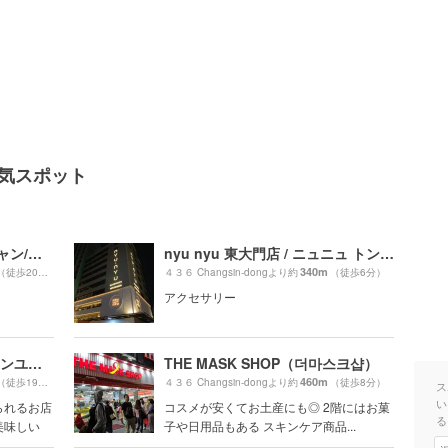
の人気スポット
広蔵市場/クァンジャンシジャン/광장시장
nyu nyu 東大門店 / ニュニュ トンデムンジョム / 뉴뉴 동대문점
340m
（徒歩20分）
４３６ Changsin-dongより約
（徒歩6分）
アクセサリー
プチョンユッケ 本店/プチョンユッケ ポンジョム / 부촌육회 본점プチョンユッケ 本店
THE MASK SHOP（더마스크샵）
460m
（徒歩19分）
４３６ Changsin-dongより約
（徒歩8分）
ス
い
られるお店
コスメが安くてお土産にも◎ 2階にはお菓
る
美味しい
子や日用品もある スキンケア商品...