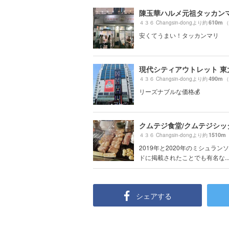
610m
４３６ Changsin-dongより約
（
安くてうまい！タッカンマリ
490m
４３６ Changsin-dongより約
（
リーズナブルな価格💰
1510m
４３６ Changsin-dongより約
2019年と2020年のミシュラン
ドに掲載されたことでも有名な..
シェアする