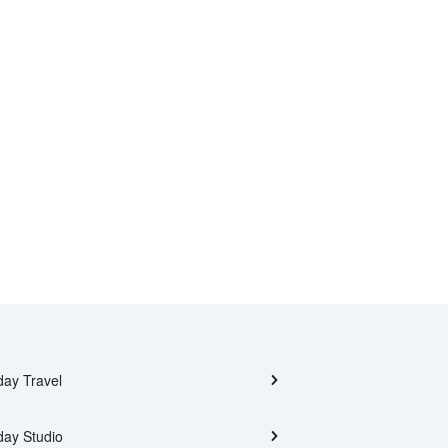
day Travel
day Studio