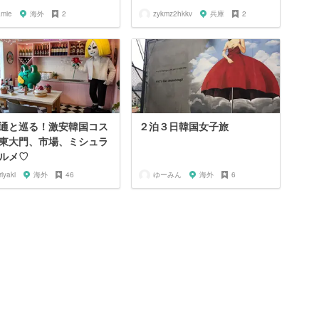
amie
海外
2
zykmz2hkkv
兵庫
2
通と巡る！激安韓国コス
２泊３日韓国女子旅
東大門、市場、ミシュラ
ルメ♡
riyaki
海外
46
ゆーみん
海外
6