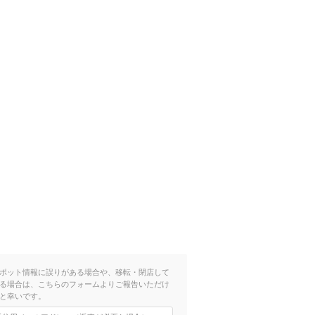
ポット情報に誤りがある場合や、移転・閉店して
る場合は、こちらのフォームよりご報告いただけ
と幸いです。