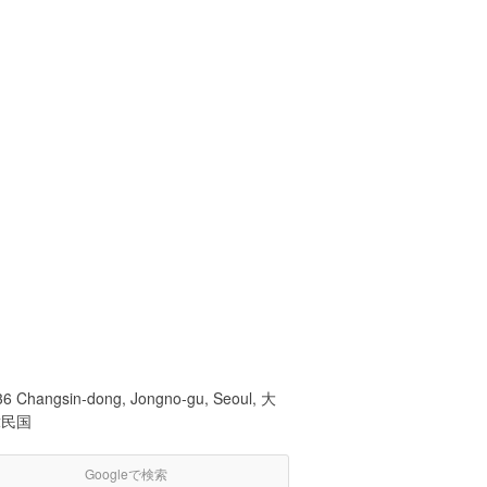
36 Changsin-dong, Jongno-gu, Seoul, 大
韓民国
Googleで検索