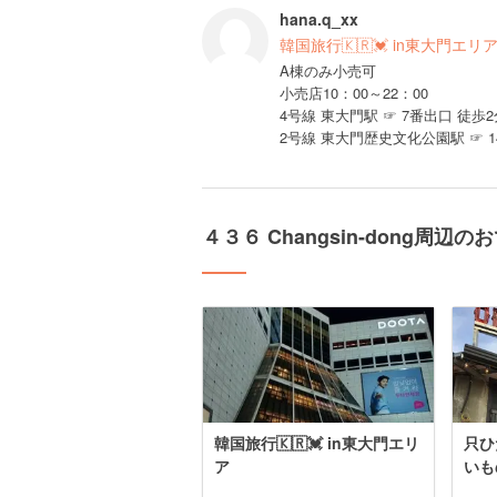
hana.q_xx
韓国旅行🇰🇷💓 in東大門エリ
A棟のみ小売可
小売店10：00～22：00
4号線 東大門駅 ☞ 7番出口 徒歩2
2号線 東大門歴史文化公園駅 ☞ 1
４３６ Changsin-dong周辺
韓国旅行🇰🇷💓 in東大門エリ
只ひ
ア
いも