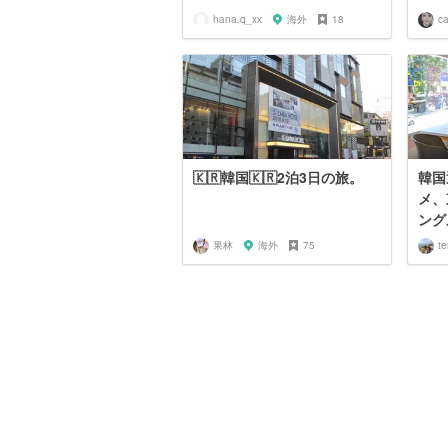
hana.q_xx
海外
18
c
🇰🇷韓国🇰🇷2泊3日の旅。
韓国
メ、
ング
果林
海外
75
te