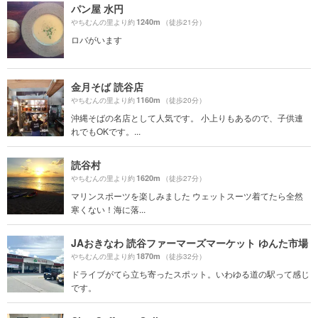
パン屋 水円
1240m
やちむんの里より約
（徒歩21分）
ロバがいます
金月そば 読谷店
1160m
やちむんの里より約
（徒歩20分）
沖縄そばの名店として人気です。 小上りもあるので、子供連
れでもOKです。...
読谷村
1620m
やちむんの里より約
（徒歩27分）
マリンスポーツを楽しみました ウェットスーツ着てたら全然
寒くない！海に落...
JAおきなわ 読谷ファーマーズマーケット ゆんた市場
1870m
やちむんの里より約
（徒歩32分）
ドライブがてら立ち寄ったスポット。いわゆる道の駅って感じ
です。