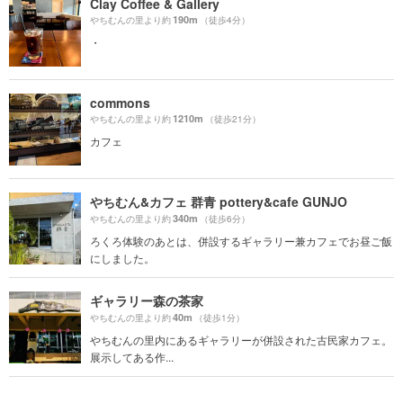
Clay Coffee & Gallery
190m
やちむんの里より約
（徒歩4分）
・
commons
1210m
やちむんの里より約
（徒歩21分）
カフェ
やちむん&カフェ 群青 pottery&cafe GUNJO
340m
やちむんの里より約
（徒歩6分）
ろくろ体験のあとは、併設するギャラリー兼カフェでお昼ご飯
にしました。
ギャラリー森の茶家
40m
やちむんの里より約
（徒歩1分）
やちむんの里内にあるギャラリーが併設された古民家カフェ。
展示してある作...