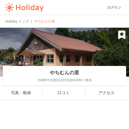
ログイン
Holiday トップ
やちむんの里
やちむんの里
沖縄県中頭郡読谷村座喜味2653-1番地
写真・動画
口コミ
アクセス