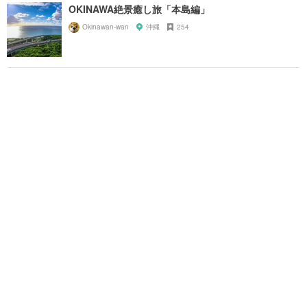
OKINAWA絶景癒し旅「本島編」
Okinawan-wan
沖縄
254