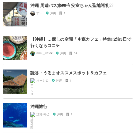
沖縄 周遊パス旅🚌💨 安室ちゃん聖地巡礼♡
すー
沖縄
1
【沖縄】…癒しの空間「🌲森カフェ」特集‼️2泊3日で
行くならココ✨
miru＿v3v❤︎
沖縄
54
読谷・うるまオススメスポット＆カフェ
オーシロ
沖縄
1
沖縄旅行
江部 裕己
沖縄
1