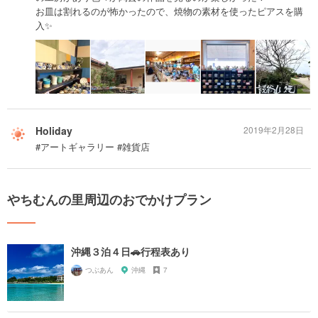
お皿は割れるのが怖かったので、焼物の素材を使ったピアスを購
入✨
Holiday
2019年2月28日
#アートギャラリー #雑貨店
やちむんの里周辺のおでかけプラン
沖縄３泊４日🚗行程表あり
つぶあん
沖縄
7