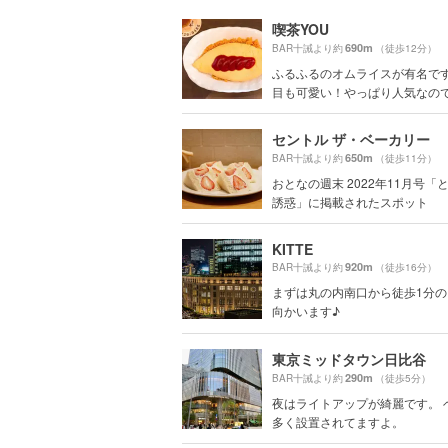
喫茶YOU
690m
BAR十誡より約
（徒歩12分）
ふるふるのオムライスが有名で
目も可愛い！やっぱり人気なので並
セントル ザ・ベーカリー
650m
BAR十誡より約
（徒歩11分）
おとなの週末 2022年11月号「
誘惑」に掲載されたスポット
KITTE
920m
BAR十誡より約
（徒歩16分）
まずは丸の内南口から徒歩1分
向かいます♪
東京ミッドタウン日比谷
290m
BAR十誡より約
（徒歩5分）
夜はライトアップが綺麗です。 
多く設置されてますよ。