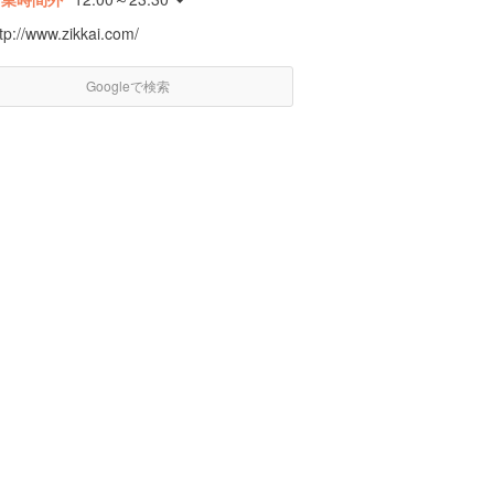
tp://www.zikkai.com/
Googleで検索