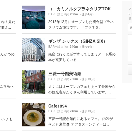
コニカミノルタプラネタリアTOKYO
ス
い
200m
BAR十誡より約
（徒歩4分）
る
すね！見た
2018年12月にオープンした複合型プラネ
ぶ...
タリウム施設です。 「プラネタ...
ギンザ シックス（GINZA SIX）
340m
BAR十誡より約
（徒歩6分）
とんかつの
銀座に行くと必ず寄ってしまうアート系の
本が充実している
三菱一号館美術館
730m
BAR十誡より約
（徒歩13分）
のこちらへ
近くにはオープンカフェもあって外国から
の観光客がたくさん利用しています。...
Cafe1894
740m
BAR十誡より約
（徒歩13分）
三菱一号記念館内にあるカフェ。 内装が
ベンチも
何とも豪華🏠 アフタヌーンティーは...