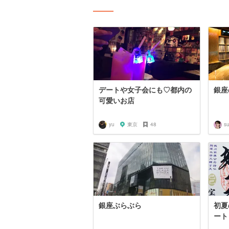
デートや女子会にも♡都内の
銀座
可愛いお店
yu
東京
48
s
銀座ぶらぶら
初夏
ート