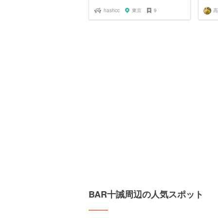
hashcc
東京
9
BAR十誡周辺の人気スポット