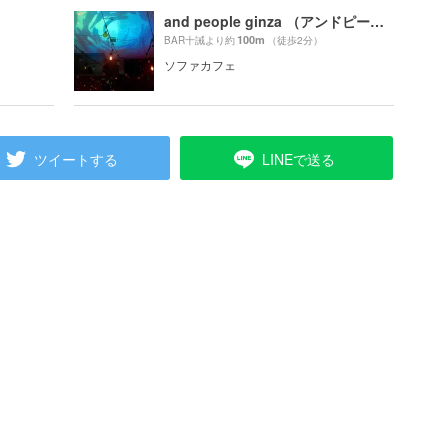
and people ginza （アンドピープル）
100m
BAR十誡より約
（徒歩2分）
ソファカフェ
ツイートする
LINEで送る