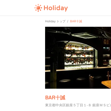
Holiday トップ
BAR十誡
BAR十誡
東京都中央区銀座５丁目１-８ 銀座ＭＳビル