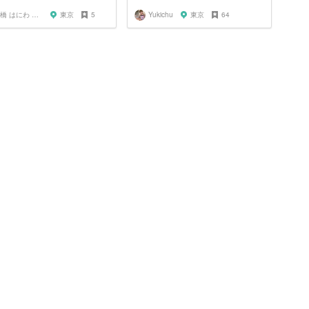
高橋 はにわ ブラックパンサー
東京
5
Yukichu
東京
64