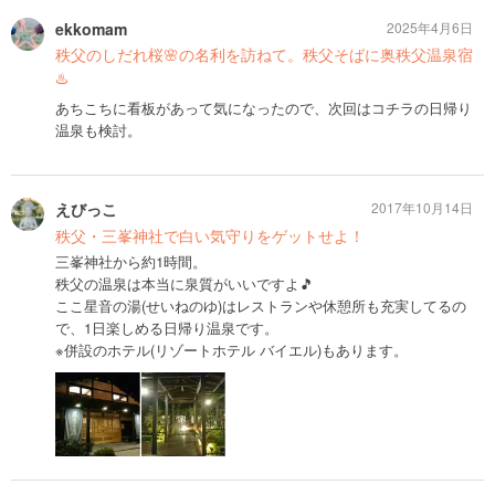
ekkomam
2025年4月6日
秩父のしだれ桜🌸の名利を訪ねて。秩父そばに奥秩父温泉宿
♨️
あちこちに看板があって気になったので、次回はコチラの日帰り
温泉も検討。
えびっこ
2017年10月14日
秩父・三峯神社で白い気守りをゲットせよ！
三峯神社から約1時間。
秩父の温泉は本当に泉質がいいですよ🎵
ここ星音の湯(せいねのゆ)はレストランや休憩所も充実してるの
で、1日楽しめる日帰り温泉です。
※併設のホテル(リゾートホテル バイエル)もあります。