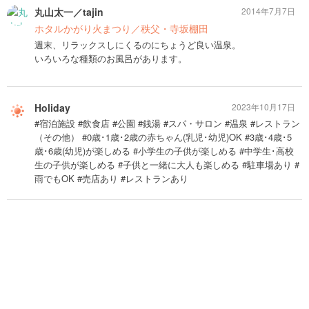
丸山太一／tajin
2014年7月7日
ホタルかがり火まつり／秩父・寺坂棚田
週末、リラックスしにくるのにちょうど良い温泉。
いろいろな種類のお風呂があります。
Holiday
2023年10月17日
#宿泊施設 #飲食店 #公園 #銭湯 #スパ・サロン #温泉 #レストラン
（その他） #0歳･1歳･2歳の赤ちゃん(乳児･幼児)OK #3歳･4歳･5
歳･6歳(幼児)が楽しめる #小学生の子供が楽しめる #中学生･高校
生の子供が楽しめる #子供と一緒に大人も楽しめる #駐車場あり #
雨でもOK #売店あり #レストランあり