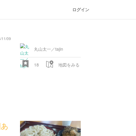
ログイン
11/09
丸山太一／tajin
18
地図をみる
園あ