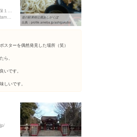
埼玉県秩父郡横瀬町芦ケ久保１９１５-６
http://www.town.yokoze.saitama.jp/
道の駅果樹公園あしがくぼ
出典：
profile.ameba.jp/ashigakubo
ポスターを偶然発見した場所（笑）
たら、
良いです。
味しいです。
jp/