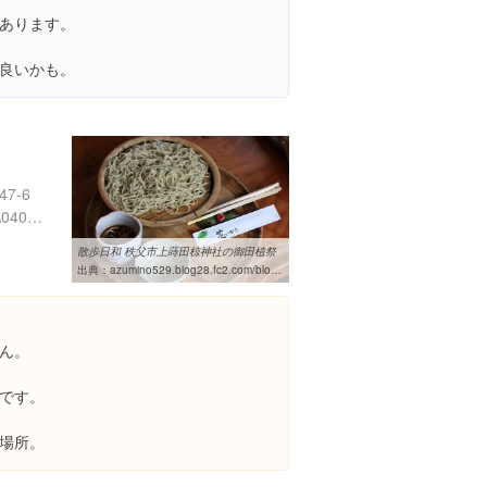
あります。
良いかも。
7-6
http://tabelog.com/miyagi/A0402/A040201/4000416/
散歩日和 秩父市上蒔田椋神社の御田植祭
出典：
azumino529.blog28.fc2.com/blog-entry-179.html
ん。
です。
場所。