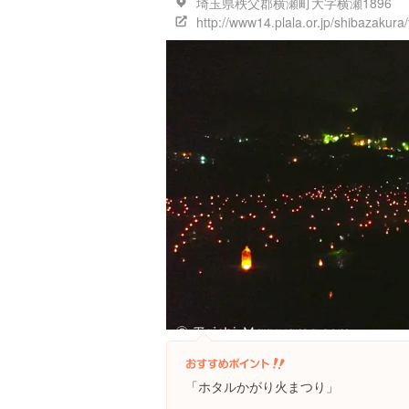
埼玉県秩父郡横瀬町大字横瀬1896
http://www14.plala.or.jp/shibazakura
「ホタルかがり火まつり」