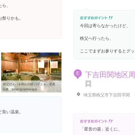
たら、
お祭りかも。
今回は寄らなかったけど、
秩父へ行ったら、
ここでまずお参りするとグッ
下吉田関地区
E
秩父のスパ＆和みの宿 バイエル：星音の湯（お風呂）
出典：
beyer.jp/seine/spa
埼玉県秩父市下吉田字関
ど良い温泉。
「星音の湯」近くに、