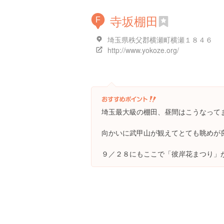
寺坂棚田
F
埼玉県秩父郡横瀬町横瀬１８４６
http://www.yokoze.org/
埼玉最大級の棚田、昼間はこうなって
向かいに武甲山が観えてとても眺めが
９／２８にもここで「彼岸花まつり」