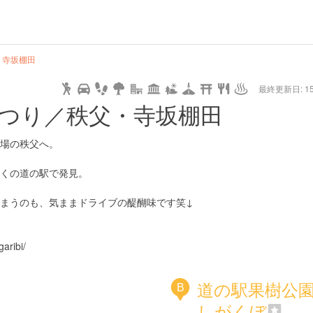
・寺坂棚田
最終更新日: 15/
つり／秩父・寺坂棚田
場の秩父へ。
くの道の駅で発見。
まうのも、気ままドライブの醍醐味です笑↓
aribi/
道の駅果樹公
B
しがくぼ