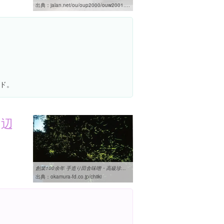
出典：
jalan.net/ou/oup2000/ouw2001.do?afCd=&rootCd=010000&screenId=OUW1302&spotId=guide000000111029
ド。
周辺
創業100余年 手造り田舎味噌・高級珍味製造卸 有限会社おかむら: 地域情報
出典：
okamura-fd.co.jp/chiiki