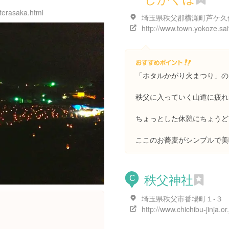
/terasaka.html
「ホタルかがり火まつり」の
秩父に入っていく山道に疲れ
ちょっとした休憩にちょうど
ここのお蕎麦がシンプルで美
秩父神社
C
埼玉県秩父市番場町１-３
http://www.chichibu-jinja.or.