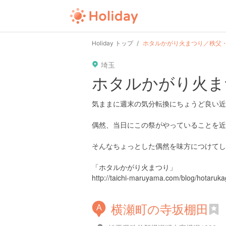
Holiday トップ
ホタルかがり火まつり／秩父
埼玉
ホタルかがり火ま
気ままに週末の気分転換にちょうど良い近
偶然、当日にこの祭がやっていることを近
そんなちょっとした偶然を味方につけてし
「ホタルかがり火まつり」
http://taichi-maruyama.com/blog/hotarukag
横瀬町の寺坂棚田
A