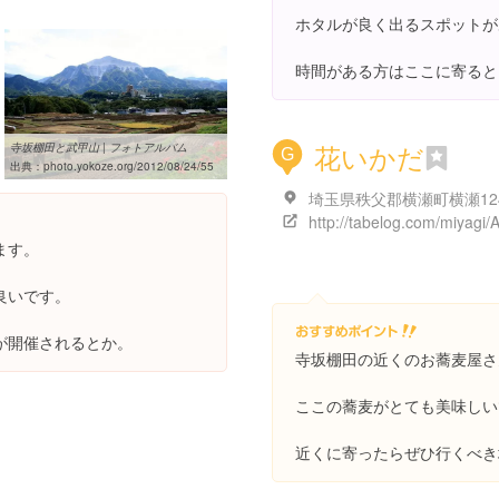
ホタルが良く出るスポットが
時間がある方はここに寄ると
花いかだ
寺坂棚田と武甲山 | フォトアルバム
G
出典：
photo.yokoze.org/2012/08/24/55
埼玉県秩父郡横瀬町横瀬124
ます。
良いです。
が開催されるとか。
寺坂棚田の近くのお蕎麦屋さ
ここの蕎麦がとても美味しい
近くに寄ったらぜひ行くべき