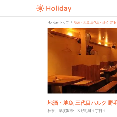
Holiday トップ
地酒・地魚 三代目ハルク 野毛
地酒・地魚 三代目ハルク 野
神奈川県横浜市中区野毛町１丁目１