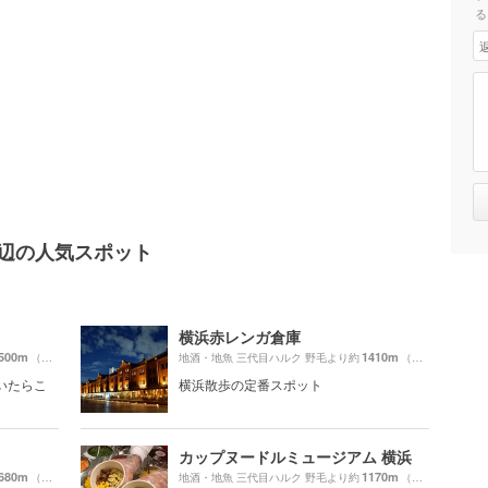
る
周辺の人気スポット
横浜赤レンガ倉庫
500m
1410m
（徒歩26分）
地酒・地魚 三代目ハルク 野毛より約
（徒歩24分）
いたらこ
横浜散歩の定番スポット
カップヌードルミュージアム 横浜
680m
1170m
（徒歩29分）
地酒・地魚 三代目ハルク 野毛より約
（徒歩20分）