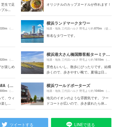
、芝生で足
オリジナルのカップヌードルが作れます！
ル...
横浜ランドマークタワー
020m
870m
（徒歩18分）
地酒・地魚 三代目ハルク 野毛より約
（徒歩15分）
有名なタワーです。
横浜港大さん橋国際客船ターミナル（大さん橋）
320m
1610m
（徒歩22分）
地酒・地魚 三代目ハルク 野毛より約
（徒歩27分）
グが楽しめ
景色もいいし、散歩にぴったりです。結構
歩くので、歩きやすい靴で。夏場は日...
MARINE＆WALK YOKOHAMA（マリン アンド ウォーク ヨコハマ）
横浜ワールドポーターズ
300m
1040m
（徒歩22分）
地酒・地魚 三代目ハルク 野毛より約
（徒歩18分）
って、ウィ
地元のイオンのような雰囲気です。 フー
し...
ドコートが広いので、歩き疲れたら休...
ツイートする
LINEで送る