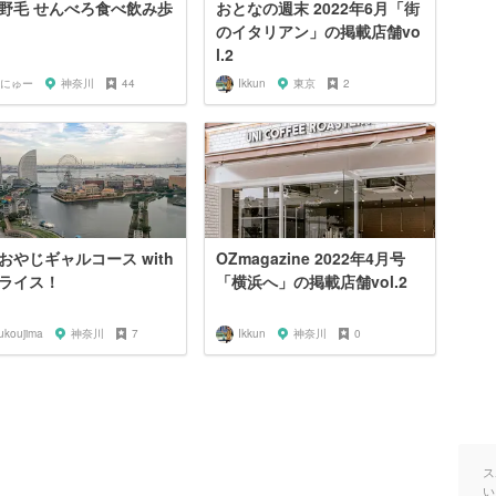
野毛 せんべろ食べ飲み歩
おとなの週末 2022年6月「街
のイタリアン」の掲載店舗vo
l.2
にゅー
神奈川
44
Ikkun
東京
2
おやじギャルコース with
OZmagazine 2022年4月号
ライス！
「横浜へ」の掲載店舗vol.2
ukoujima
神奈川
7
Ikkun
神奈川
0
ス
い