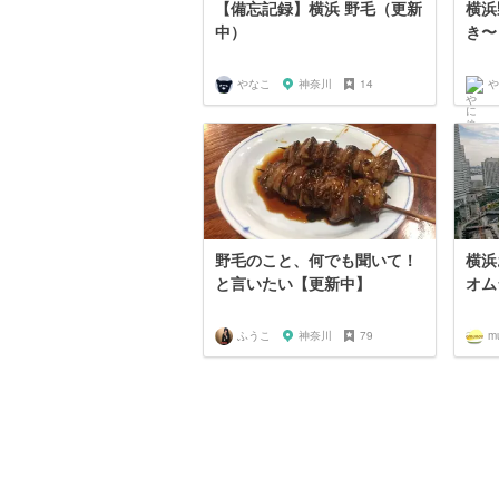
【備忘記録】横浜 野毛（更新
横浜
中）
き〜
やなこ
神奈川
14
や
野毛のこと、何でも聞いて！
横浜
と言いたい【更新中】
オム
ふうこ
神奈川
79
m