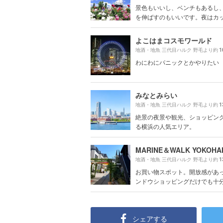
景色もいいし、ベンチもあるし
を伸ばすのもいいです。夜はカップ
よこはまコスモワールド
1
地酒・地魚 三代目ハルク 野毛より約
わにわにパニックとかやりたい
みなとみらい
1
地酒・地魚 三代目ハルク 野毛より約
絶景の夜景や観光、ショッピン
る横浜の人気エリア。
1
地酒・地魚 三代目ハルク 野毛より約
お買い物スポット。開放感があ
ンドウショッピングだけでも十分楽
シェアする