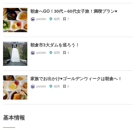
朝倉へGO！30代～60代女子旅！満喫プラン♥
patake
福岡
7
朝倉市3大ダムを巡ろう！
patake
福岡
4
家族でお出かけ♥ゴールデンウィークは朝倉へ！
patake
福岡
0
基本情報