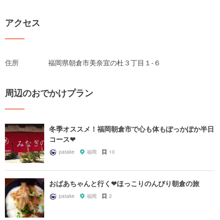
アクセス
住所
福岡県朝倉市美奈宜の杜３丁目１-６
周辺のおでかけプラン
冬季オススメ！福岡朝倉市で心も体もぽっかぽか半日
コース❤︎
patake
福岡
10
おばあちゃんと行く❤︎ほっこりのんびり朝倉の旅
patake
福岡
2