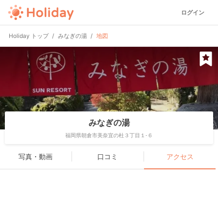
ログイン
Holiday トップ
みなぎの湯
地図
みなぎの湯
福岡県朝倉市美奈宜の杜３丁目１-６
写真・動画
口コミ
アクセス