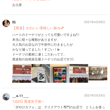
お土産
Ri
2021年4月26日
【尾道】かわいい美味しい旅⛈💕
ハートのドーナツがとっても可愛いですよね💘
本当に様々な種類がありますが、
大人気のお店なので午前中に行きましたが
かなり減ってました！すごい！💫
ドーナツの素材に凄くこだわってて、
尾道初の自然派豆腐ドーナツのお店です✌🏻
__a.11___
2021年3月24日
1泊2日 尾道女子旅✨
「夕やけカフェ」は、テイクアウト専門のお店で、とうふを使っ