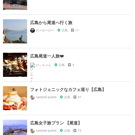
広島から尾道へ行く旅
わーわーわー
広島
11
広島尾道一人旅❤️
ひぃちゃん
広島
3
フォトジェニックなカフェ巡り【広島】
caramel purine
広島
47
広島女子旅プラン 【尾道】
caramel purine
広島
73