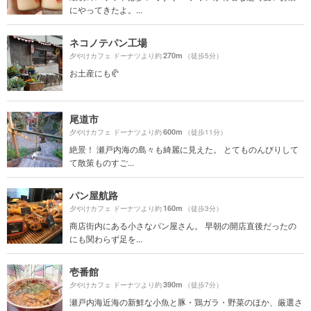
にやってきたよ。...
ネコノテパン工場
270m
夕やけカフェ ドーナツより約
（徒歩5分）
お土産にも🥐
尾道市
600m
夕やけカフェ ドーナツより約
（徒歩11分）
絶景！ 瀬戸内海の島々も綺麗に見えた。 とてものんびりして
て散策ものすご...
パン屋航路
160m
夕やけカフェ ドーナツより約
（徒歩3分）
商店街内にある小さなパン屋さん。 早朝の開店直後だったの
にも関わらず足を...
壱番館
390m
夕やけカフェ ドーナツより約
（徒歩7分）
瀬戸内海近海の新鮮な小魚と豚・鶏ガラ・野菜のほか、厳選さ