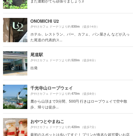
また運動がてら頑張りましょう♬
ONOMICHI U2
830m
夕やけカフェ ドーナツより約
（徒歩14分）
ホテル、レストラン、バー、カフェ、パン屋さん などが入っ
た尾道の代表的ス...
尾道駅
520m
夕やけカフェ ドーナツより約
（徒歩9分）
出発
千光寺山ロープウェイ
470m
夕やけカフェ ドーナツより約
（徒歩8分）
麓から山頂まで3分間、500円 行きはロープウェイで空中散
歩、帰りは徒歩...
おやつとやまねこ
420m
夕やけカフェ ドーナツより約
（徒歩7分）
最初のスポットは歩いてすぐ！ プリンが有名な超可愛いお店