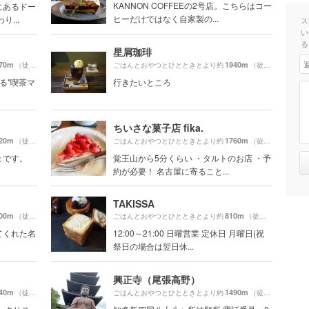
KANNON COFFEEの2号店。こちらはコー
にあるドー
ヒーだけではなく自家製の...
...
ス
い
る
星屑珈琲
70m
1940m
（徒歩18分）
ごはんとおやつとひとときとより約
（徒歩33分）
る"喫茶マ
行きたいところ
ちいさな菓子店 fika.
20m
1760m
（徒歩33分）
ごはんとおやつとひとときとより約
（徒歩30分）
ェです。
覚王山から5分くらい ・タルトのお店 ・予
約が必要！ 名古屋に寄ること...
TAKISSA
00m
810m
（徒歩17分）
ごはんとおやつとひとときとより約
（徒歩14分）
てくれた名
12:00～21:00 日曜営業 定休日 月曜日(祝
祭日の場合は翌日休...
興正寺（尾張高野）
40m
1490m
（徒歩33分）
ごはんとおやつとひとときとより約
（徒歩25分）