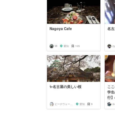
Nagoya Cafe
名古
Mi
愛知
105
ねね
✨名古屋の美しい桜
ここ
学生
行】
ビーチウォーカー
愛知
9
☕