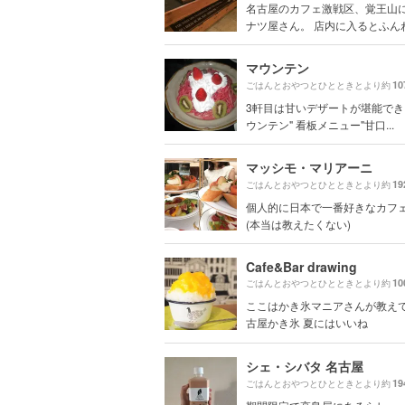
名古屋のカフェ激戦区、覚王山
ナツ屋さん。 店内に入るとふんわり
マウンテン
10
ごはんとおやつとひとときとより約
3軒目は甘いデザートが堪能でき
ウンテン" 看板メニュー"甘口...
マッシモ・マリアーニ
19
ごはんとおやつとひとときとより約
個人的に日本で一番好きなカフ
(本当は教えたくない)
Cafe&Bar drawing
10
ごはんとおやつとひとときとより約
ここはかき氷マニアさんが教え
古屋かき氷 夏にはいいね
シェ・シバタ 名古屋
19
ごはんとおやつとひとときとより約