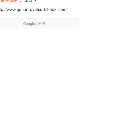
営業時間外
定休日
ttp://www.gohan-oyatsu-hitotoki.com/
Googleで検索