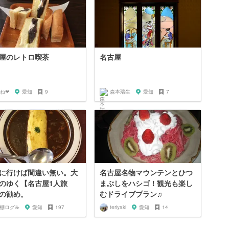
屋のレトロ喫茶
名古屋
‪‪❤︎‬
愛知
9
森本瑞生
愛知
7
に行けば間違い無い。大
名古屋名物マウンテンとひつ
のゆく【名古屋1人旅
まぶしをハシゴ！観光も楽し
の勧め。
むドライブプラン♫
️棚ログ☕️
愛知
197
teriyaki
愛知
14