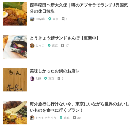
西早稲田〜新大久保｜噂のアプサラでランチ♪異国気
分の休日散歩
teriyaki
東京
1
とうきょう鯖サンドさんぽ【更新中】
みっこ
東京
17
美味しかったお鍋のお店✨
725
東京
9
海外旅行に行けない今、東京にいながら世界のおいし
いものを食べに行くプラン！
おかもとたろう
東京
39