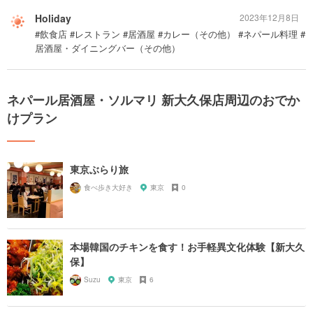
Holiday
2023年12月8日
#飲食店 #レストラン #居酒屋 #カレー（その他） #ネパール料理 #
居酒屋・ダイニングバー（その他）
ネパール居酒屋・ソルマリ 新大久保店周辺のおでか
けプラン
東京ぶらり旅
食べ歩き大好き
東京
0
本場韓国のチキンを食す！お手軽異文化体験【新大久
保】
Suzu
東京
6