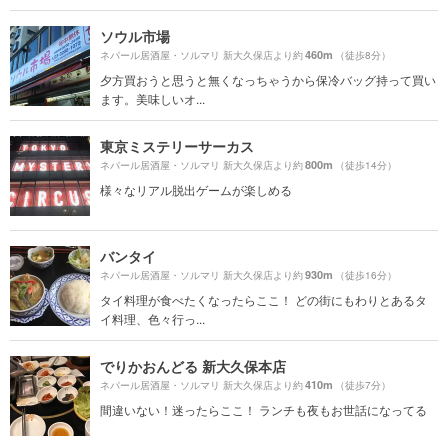
ソウル市場
460m
ネパール居酒屋・ソルマリ 新大久保店より約
（徒歩8分）
夕方買おうと思うと無くなっちゃうから保冷バッグ持って買い
ます。美味しいオ...
東京ミステリーサーカス
800m
ネパール居酒屋・ソルマリ 新大久保店より約
（徒歩14分）
様々なリアル脱出ゲームが楽しめる
バンタイ
930m
ネパール居酒屋・ソルマリ 新大久保店より約
（徒歩16分）
タイ料理が食べたくなったらここ！ どの街にもわりとあるタ
イ料理、色々行っ...
でりかおんどる 新大久保本店
410m
ネパール居酒屋・ソルマリ 新大久保店より約
（徒歩7分）
間違いない！迷ったらここ！ ランチも夜もお世話になってる