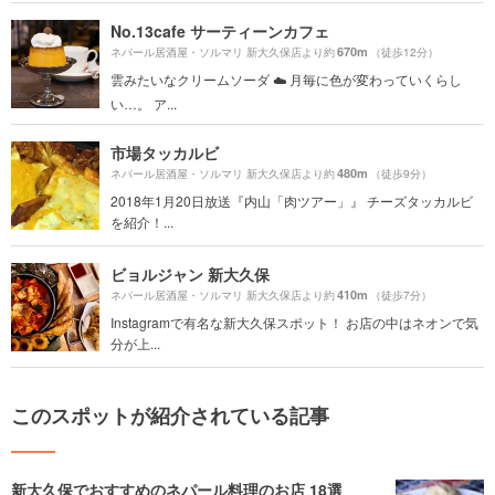
No.13cafe サーティーンカフェ
670m
ネパール居酒屋・ソルマリ 新大久保店より約
（徒歩12分）
雲みたいなクリームソーダ︎ ☁️ 月毎に色が変わっていくらし
い…。 ア...
市場タッカルビ
480m
ネパール居酒屋・ソルマリ 新大久保店より約
（徒歩9分）
2018年1月20日放送『内山「肉ツアー」』 チーズタッカルビ
を紹介！...
ビョルジャン 新大久保
410m
ネパール居酒屋・ソルマリ 新大久保店より約
（徒歩7分）
Instagramで有名な新大久保スポット！ お店の中はネオンで気
分が上...
このスポットが紹介されている記事
新大久保でおすすめのネパール料理のお店 18選