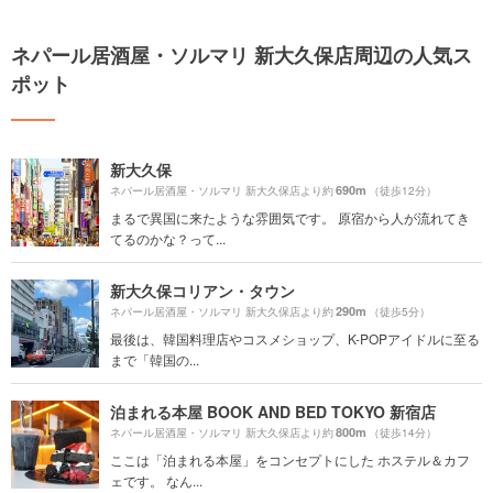
ネパール居酒屋・ソルマリ 新大久保店周辺の人気ス
ポット
新大久保
690m
ネパール居酒屋・ソルマリ 新大久保店より約
（徒歩12分）
まるで異国に来たような雰囲気です。 原宿から人が流れてき
てるのかな？って...
新大久保コリアン・タウン
290m
ネパール居酒屋・ソルマリ 新大久保店より約
（徒歩5分）
最後は、韓国料理店やコスメショップ、K-POPアイドルに至る
まで「韓国の...
泊まれる本屋 BOOK AND BED TOKYO 新宿店
800m
ネパール居酒屋・ソルマリ 新大久保店より約
（徒歩14分）
ここは「泊まれる本屋」をコンセプトにした ホステル＆カフ
ェです。 なん...