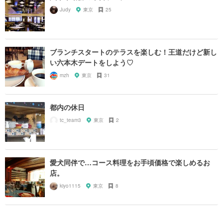
Judy
東京
25
ブランチスタートのテラスを楽しむ！王道だけど新し
い六本木デートをしよう♡
mzh
東京
31
都内の休日
tc_team3
東京
2
愛犬同伴で…コース料理をお手頃価格で楽しめるお
店。
kiyo1115
東京
8