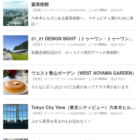
森美術館
180m
【閉業】ローダーデール（Lauderdale）より約
（徒歩3分）
六本木ヒルズにある森美術館へ。 マチュピチュ展のために来
訪！
21_21 DESIGN SIGHT（トゥーワン・トゥーワン・デザインサイト）
960m
【閉業】ローダーデール（Lauderdale）より約
（徒歩16分）
安藤忠雄氏設計の、カッコイイ現代アートの美術館✨
ウエスト青山ガーデン（WEST AOYAMA GARDEN）
920m
【閉業】ローダーデール（Lauderdale）より約
（徒歩16分）
そんなに広くはないけどお庭があってテラス席があります。
Tokyo City View（東京シティビュー）六本木ヒルズ展望台
140m
【閉業】ローダーデール（Lauderdale）より約
（徒歩3分）
上から夜景を見るのもお忘れなく！