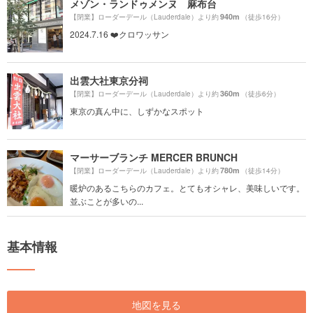
メゾン・ランドゥメンヌ 麻布台
940m
【閉業】ローダーデール（Lauderdale）より約
（徒歩16分）
2024.7.16 ❤️クロワッサン
出雲大社東京分祠
360m
【閉業】ローダーデール（Lauderdale）より約
（徒歩6分）
東京の真ん中に、しずかなスポット
マーサーブランチ MERCER BRUNCH
780m
【閉業】ローダーデール（Lauderdale）より約
（徒歩14分）
暖炉のあるこちらのカフェ。とてもオシャレ、美味しいです。
並ぶことが多いの...
基本情報
地図を見る