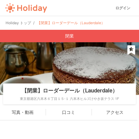
ログイン
Holiday トップ
【閉業】ローダーデール（Lauderdale）
閉業
【閉業】ローダーデール（Lauderdale）
東京都港区六本木６丁目１５-１ 六本木ヒルズけやき坂テラス 1F
写真・動画
口コミ
アクセス