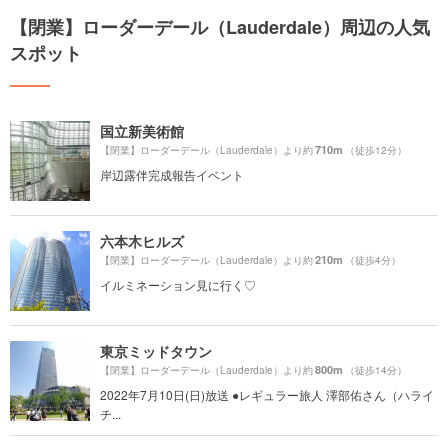
【閉業】ローダーデール（Lauderdale）周辺の人気
スポット
国立新美術館
710m
【閉業】ローダーデール（Lauderdale）より約
（徒歩12分）
岸辺露伴完成報告イベント
六本木ヒルズ
210m
【閉業】ローダーデール（Lauderdale）より約
（徒歩4分）
イルミネーション見に行く♡
東京ミッドタウン
800m
【閉業】ローダーデール（Lauderdale）より約
（徒歩14分）
2022年7月10日(日)放送 ●レギュラー旅人 澤部佑さん（ハライ
チ...