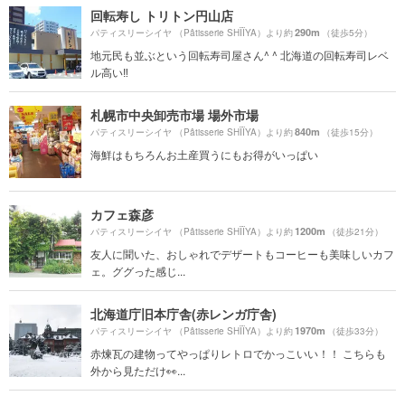
回転寿し トリトン円山店
290m
パティスリーシイヤ （Pâtisserie SHÏÏYA）より約
（徒歩5分）
地元民も並ぶという回転寿司屋さん^ ^ 北海道の回転寿司レベ
ル高い‼️
札幌市中央卸売市場 場外市場
840m
パティスリーシイヤ （Pâtisserie SHÏÏYA）より約
（徒歩15分）
海鮮はもちろんお土産買うにもお得がいっぱい
カフェ森彦
1200m
パティスリーシイヤ （Pâtisserie SHÏÏYA）より約
（徒歩21分）
友人に聞いた、おしゃれでデザートもコーヒーも美味しいカフ
ェ。ググった感じ...
北海道庁旧本庁舎(赤レンガ庁舎)
1970m
パティスリーシイヤ （Pâtisserie SHÏÏYA）より約
（徒歩33分）
赤煉瓦の建物ってやっぱりレトロでかっこいい！！ こちらも
外から見ただけ👀...