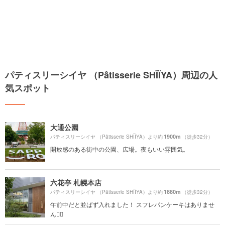
パティスリーシイヤ （Pâtisserie SHÏÏYA）周辺の人
気スポット
大通公園
1900m
パティスリーシイヤ （Pâtisserie SHÏÏYA）より約
（徒歩32分）
開放感のある街中の公園、広場。夜もいい雰囲気。
六花亭 札幌本店
1880m
パティスリーシイヤ （Pâtisserie SHÏÏYA）より約
（徒歩32分）
午前中だと並ばず入れました！ スフレパンケーキはありませ
ん🙅‍♀️