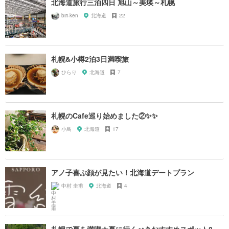
北海道旅行三泊四日 旭山～美瑛～札幌
biri-ken
北海道
22
札幌&小樽2泊3日満喫旅
ひらり
北海道
7
札幌のCafe巡り始めました②✨✨
小鳥
北海道
17
アノ子喜ぶ顔が見たい！北海道デートプラン
中村 圭甫
北海道
4
札幌で夏を満喫☆夏に行くべきおすすめスポット8