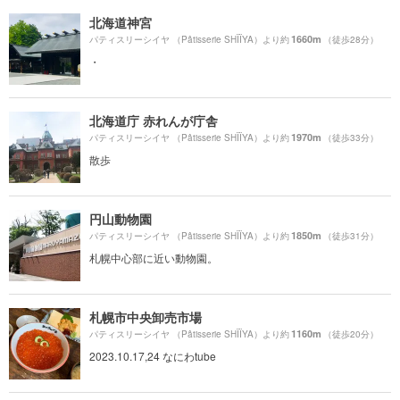
北海道神宮
1660m
パティスリーシイヤ （Pâtisserie SHÏÏYA）より約
（徒歩28分）
・
北海道庁 赤れんが庁舎
1970m
パティスリーシイヤ （Pâtisserie SHÏÏYA）より約
（徒歩33分）
散歩
円山動物園
1850m
パティスリーシイヤ （Pâtisserie SHÏÏYA）より約
（徒歩31分）
札幌中心部に近い動物園。
札幌市中央卸売市場
1160m
パティスリーシイヤ （Pâtisserie SHÏÏYA）より約
（徒歩20分）
2023.10.17,24 なにわtube